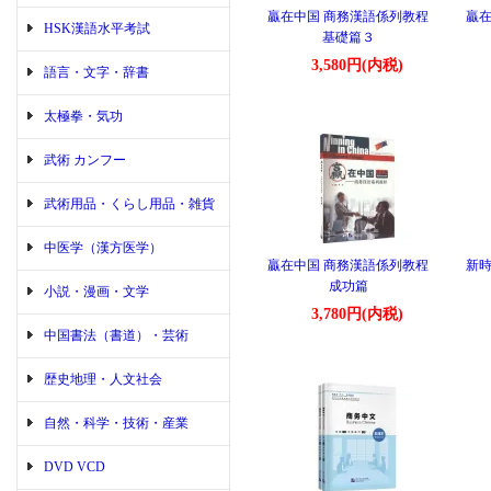
贏在中国 商務漢語係列教程
贏在
HSK漢語水平考試
基礎篇３
3,580円(内税)
語言・文字・辞書
太極拳・気功
武術 カンフー
武術用品・くらし用品・雑貨
中医学（漢方医学）
贏在中国 商務漢語係列教程
新時
成功篇
小説・漫画・文学
3,780円(内税)
中国書法（書道）・芸術
歴史地理・人文社会
自然・科学・技術・産業
DVD VCD