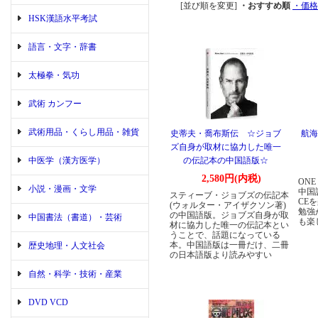
[並び順を変更]
・おすすめ順
・価格
HSK漢語水平考試
語言・文字・辞書
太極拳・気功
武術 カンフー
武術用品・くらし用品・雑貨
史蒂夫・喬布斯伝 ☆ジョブ
航海王
ズ自身が取材に協力した唯一
中医学（漢方医学）
の伝記本の中国語版☆
2,580円(内税)
ONE
小説・漫画・文学
中国
スティーブ・ジョブズの伝記本
CE
(ウォルター・アイザクソン著)
勉強
の中国語版。ジョブズ自身が取
中国書法（書道）・芸術
も楽
材に協力した唯一の伝記本とい
うことで、話題になっている
本。中国語版は一冊だけ、二冊
歴史地理・人文社会
の日本語版より読みやすい
自然・科学・技術・産業
DVD VCD