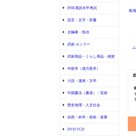
HSK漢語水平考試
航海
語言・文字・辞書
太極拳・気功
武術 カンフー
＜
武術用品・くらし用品・雑貨
中医学（漢方医学）
小説・漫画・文学
中国書法（書道）・芸術
歴史地理・人文社会
自然・科学・技術・産業
DVD VCD