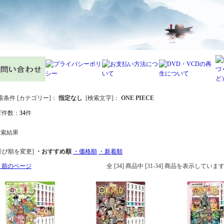
索条件 [カテゴリー]：
指定なし
[検索文字]：
ONE PIECE
IT件数：
34
件
並び順を変更]
・おすすめ順
・価格順
・新着順
 前のページ
全 [34] 商品中 [31-34] 商品を表示していま