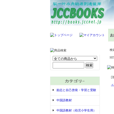
検
H
[
＜
励志と自己啓発・学習と受験
中国語教材
中国語教材（幼児小学生用）