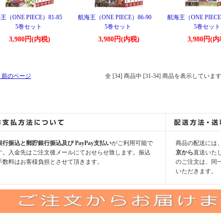
王（ONE PIECE）81-85
航海王（ONE PIECE）86-90
航海王（ONE PIECE
5巻セット
5巻セット
5巻セット
3,980円(内税)
3,980円(内税)
3,980円(内
 前のページ
全 [34] 商品中 [31-34] 商品を表示していま
銀行振込と郵貯銀行振込及び PayPay支払い
がご利用可能で
商品の配送には
す。入金先はご注文後メールにておせらせ致します。振込
京から
直送いた
手数料はお客様負担とさせて頂きます。
のご注文は、同
いただきます。