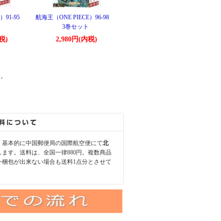
）91-95
航海王（ONE PIECE）96-98
3巻セット
税)
2,980円(内税)
す。
、基本的に中国郵便局の国際航空便にて
北
します。送料は、全国一律880円。複数商品
一梱包が出来ない場合も送料1点分とさせて