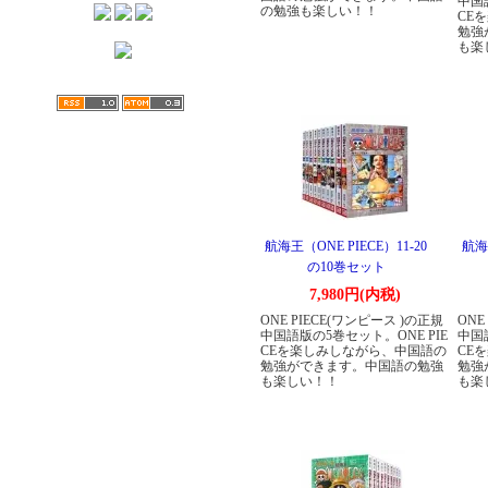
中国
の勉強も楽しい！！
CE
勉強
も楽
航海王（ONE PIECE）11-20
航海王
の10巻セット
7,980円(内税)
ONE PIECE(ワンピース )の正規
ONE
中国語版の5巻セット。ONE PIE
中国
CEを楽しみしながら、中国語の
CE
勉強ができます。中国語の勉強
勉強
も楽しい！！
も楽