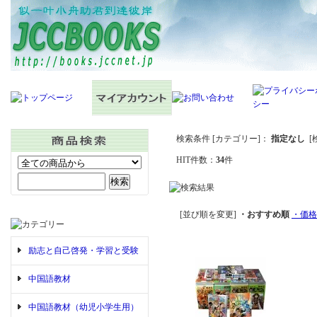
検索条件 [カテゴリー]：
指定なし
[
HIT件数：
34
件
[並び順を変更]
・おすすめ順
・価格
励志と自己啓発・学習と受験
中国語教材
中国語教材（幼児小学生用）