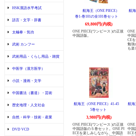
HSK漢語水平考試
航海王（ONE PIECE）
航海王
巻1-巻101の全101巻セット
語言・文字・辞書
69,800円(内税)
ONE PIECE(ワンピース )の正規
ONE
太極拳・気功
中国語版。
中国
CE
勉強
武術 カンフー
も楽
武術用品・くらし用品・雑貨
中医学（漢方医学）
小説・漫画・文学
中国書法（書道）・芸術
航海王（ONE PIECE）41-45
航海王
歴史地理・人文社会
5巻セット
自然・科学・技術・産業
3,980円(内税)
ONE PIECE(ワンピース )の正規
ONE
中国語版の５巻セット。ONE PI
中国
DVD VCD
ECEを楽しみしながら、中国語
EC