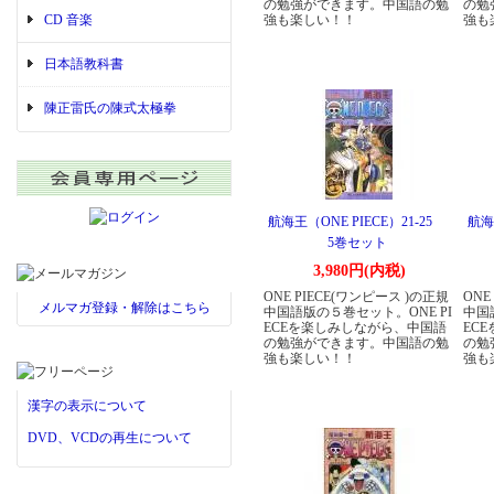
の勉強ができます。中国語の勉
の勉
CD 音楽
強も楽しい！！
強も
日本語教科書
陳正雷氏の陳式太極拳
航海王（ONE PIECE）21-25
航海王
5巻セット
3,980円(内税)
ONE PIECE(ワンピース )の正規
ONE
メルマガ登録・解除はこちら
中国語版の５巻セット。ONE PI
中国
ECEを楽しみしながら、中国語
EC
の勉強ができます。中国語の勉
の勉
強も楽しい！！
強も
漢字の表示について
DVD、VCDの再生について