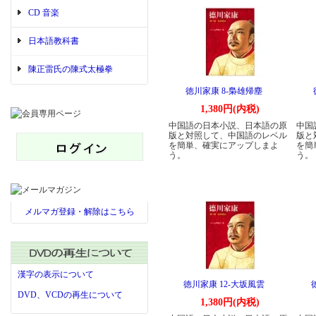
CD 音楽
日本語教科書
陳正雷氏の陳式太極拳
徳川家康 8-梟雄帰塵
1,380円(内税)
中国語の日本小説、日本語の原
中国
版と対照して、中国語のレベル
版と
を簡単、確実にアップしまよ
を簡
う。
う。
メルマガ登録・解除はこちら
漢字の表示について
徳川家康 12-大坂風雲
DVD、VCDの再生について
1,380円(内税)