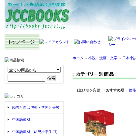
ホーム
小説・漫画・文学
日本小
＞
＞
[並び順を変更]
・おすすめ順
・価格
励志と自己啓発・学習と受験
中国語教材
中国語教材（幼児小学生用）