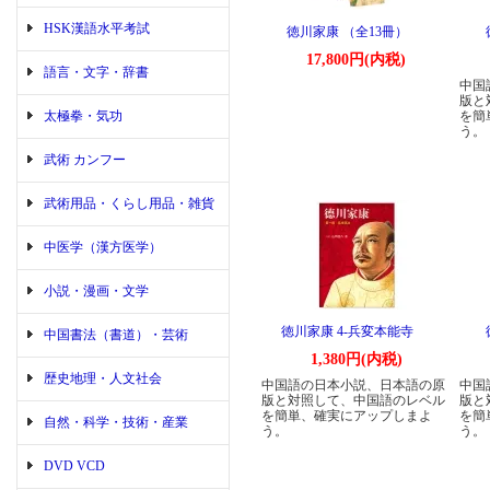
HSK漢語水平考試
徳川家康 （全13冊）
17,800円(内税)
語言・文字・辞書
中国
版と
太極拳・気功
を簡
う。
武術 カンフー
武術用品・くらし用品・雑貨
中医学（漢方医学）
小説・漫画・文学
徳川家康 4-兵変本能寺
中国書法（書道）・芸術
1,380円(内税)
歴史地理・人文社会
中国語の日本小説、日本語の原
中国
版と対照して、中国語のレベル
版と
を簡単、確実にアップしまよ
を簡
自然・科学・技術・産業
う。
う。
DVD VCD