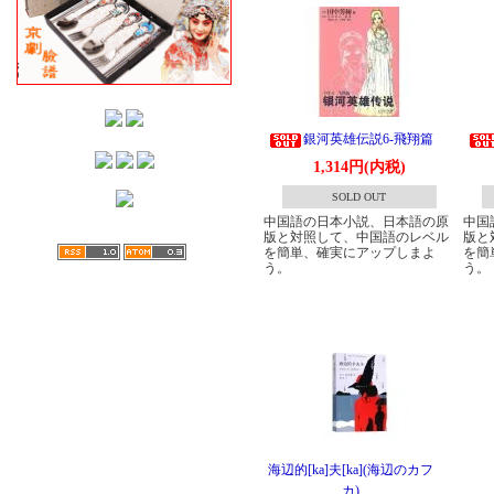
銀河英雄伝説6-飛翔篇
1,314円(内税)
SOLD OUT
中国語の日本小説、日本語の原
中国
版と対照して、中国語のレベル
版と
を簡単、確実にアップしまよ
を簡
う。
う。
海辺的[ka]夫[ka](海辺のカフ
カ)