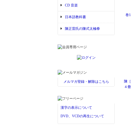
CD 音楽
巻1
日本語教科書
陳正雷氏の陳式太極拳
陳［
メルマガ登録・解除はこちら
４冊
漢字の表示について
DVD、VCDの再生について