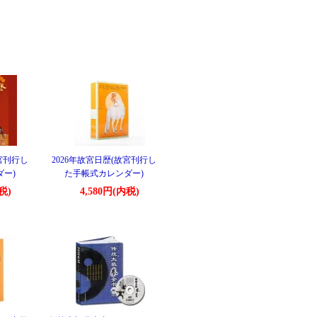
故宮刊行し
2026年故宮日歴(故宮刊行し
ー)
た手帳式カレンダー)
税)
4,580円(内税)