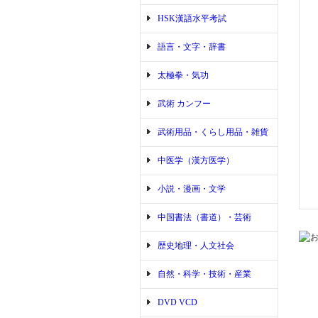
HSK漢語水平考試
語言・文字・辞書
太極拳・気功
武術 カンフー
武術用品・くらし用品・雑貨
中医学（漢方医学）
小説・漫画・文学
中国書法（書道）・芸術
歴史地理・人文社会
自然・科学・技術・産業
DVD VCD