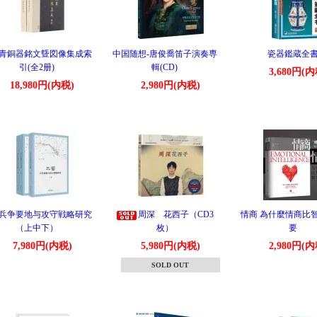
青銅器銘文曁図像集成索
中国随想-唐俊喬笛子演奏専
瓷器鑑蔵全
引(全2册)
輯(CD)
3,680円(内
18,980円(内税)
2,980円(内税)
兵争要地与攻守戦略研究
周深 花西子（CD3
情商 為什麼情商比
（上中下）
枚）
要
7,980円(内税)
5,980円(内税)
2,980円(内
SOLD OUT