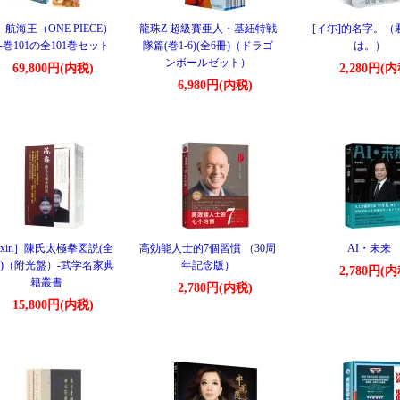
航海王（ONE PIECE）
龍珠Z 超級賽亜人・基紐特戦
[イ尓]的名字。（
-巻101の全101巻セット
隊篇(巻1-6)(全6冊)（ドラゴ
は。）
ンボールゼット）
69,800円(内税)
2,280円(内
6,980円(内税)
xin］陳氏太極拳図説(全
高効能人士的7個習慣 （30周
AI・未来
)（附光盤）-武学名家典
年記念版）
2,780円(内
籍叢書
2,780円(内税)
15,800円(内税)