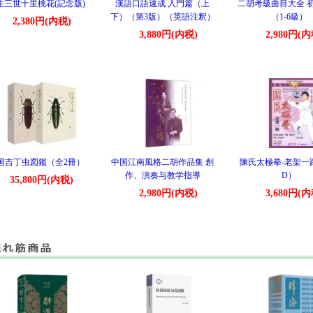
生三世十里桃花(記念版)
漢語口語速成 入門篇（上
二胡考級曲目大全 
下）（第3版）（英語注釈）
（1-6級）
2,380円(内税)
3,880円(内税)
2,980円(内
国吉丁虫図鑑（全2冊）
中国江南風格二胡作品集 創
陳氏太極拳-老架一
作、演奏与教学指導
D）
35,800円(内税)
2,980円(内税)
3,680円(内