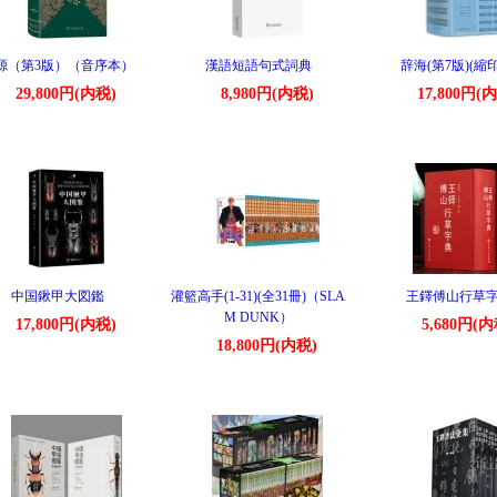
源（第3版）（音序本）
漢語短語句式詞典
辞海(第7版)(縮
29,800円(内税)
8,980円(内税)
17,800円(
中国鍬甲大図鑑
灌籃高手(1-31)(全31冊)（SLA
王鐸傅山行草
M DUNK）
17,800円(内税)
5,680円(内
18,800円(内税)