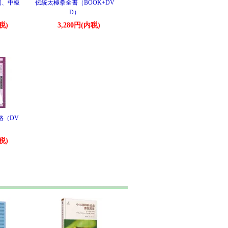
初、中級
伝統太極拳全書（BOOK+DV
D）
税)
3,280円(内税)
路（DV
税)