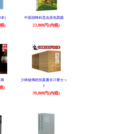
印本)
中国胡蜂科昆虫原色図鑑
内税)
23,800円(内税)
字典
少林秘傳絶技叢書全21冊セッ
ト
税)
39,800円(内税)