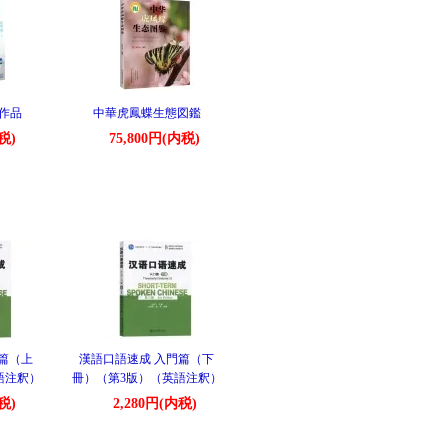
作品
中華虎鳳蝶生態図鑑
税)
75,800円(内税)
篇（上
漢語口語速成 入門篇（下
語注釈）
冊）（第3版）（英語注釈）
税)
2,280円(内税)