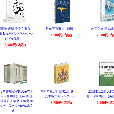
寵溺的表情 香香在東京
月光下的萌虫 飛蛾
鈴芽之旅-新海誠
野動物園パンダシャンシ
4,980円(内税)
2,580円(内
ャン写真集）
5,980円(内税)
行草書鑑定字典大系フル
2024年故宮日歴(故宮刊行し
漢語口語速成 入門
ト（全10冊）王鐸 傅山
た手帳式カレンダー)
冊）（第3版）（英
 張瑞図 王羲之 王献之 董
3,780円(内税)
2,280円(内
など中国名家の行草書字
典