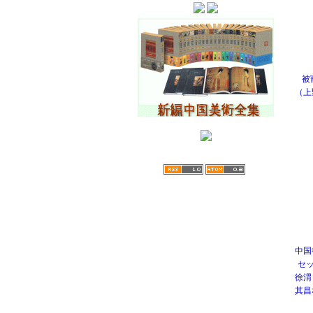
被
（上
中国
セッ
徐渭
其昌