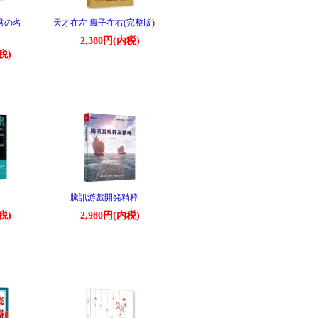
君の名
天才在左 瘋子在右(完整版)
2,380円(内税)
税)
騰訊游戲開発精粋
税)
2,980円(内税)