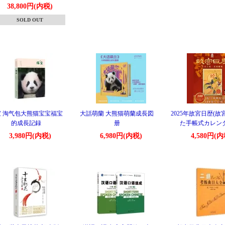
38,800円(内税)
SOLD OUT
宝 淘气包大熊猫宝宝福宝
大話萌蘭 大熊猫萌蘭成長図
2025年故宮日歴(
的成長記録
册
た手帳式カレンダ
3,980円(内税)
6,980円(内税)
4,580円(内