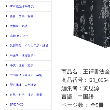
HSK漢語水平考試
語言・文字・辞書
太極拳・気功
武術 カンフー
武術用品・くらし用品・雑貨
中医学（漢方医学）
小説・漫画・文学
商品名：王鐸書法全
中国書法（書道）・芸術
商品番号：j29_0054
歴史地理・人文社会
編集者：黄思源
自然・科学・技術・産業
言語：中国語
ページ数： 全5冊
DVD VCD