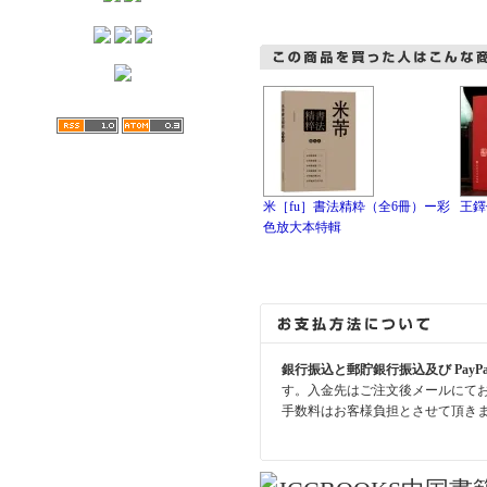
米［fu］書法精粋（全6冊）ー彩
王鐸
色放大本特輯
銀行振込と郵貯銀行振込及び PayP
す。入金先はご注文後メールにて
手数料はお客様負担とさせて頂き