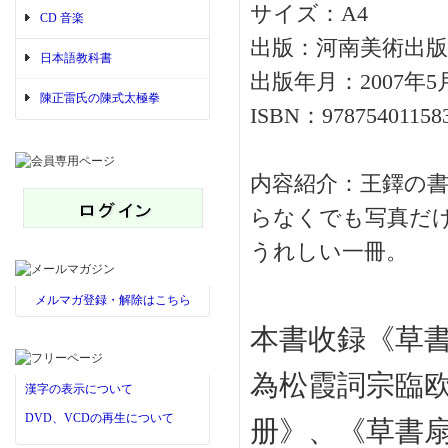
サイズ：A4
CD 音楽
出版：河南美術出版
日本語教科書
出版年月：2007年5
陳正雷氏の陳式太極拳
ISBN：97875401158
内容紹介：王鐸の
らなくでも写真だ
うれしい一冊。
メルマガ登録・解除はこちら
本書收録《草
為松霞詞宗臨
漢字の表示について
DVD、VCDの再生について
册》、《草書扇