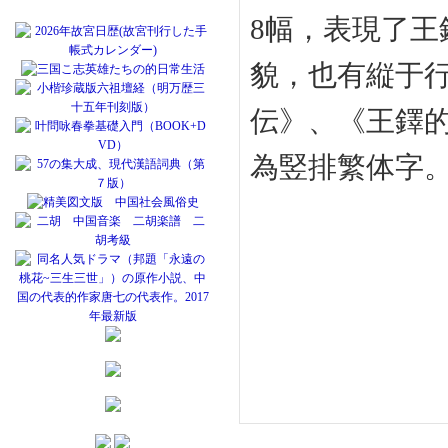
8幅，表現了
貌，也有縦于
伝》、《王鐸
為竪排繁体字