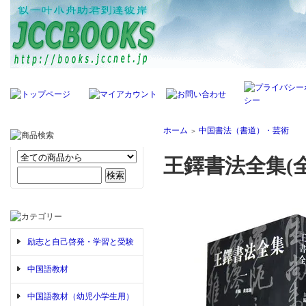
ホーム
中国書法（書道）・芸術
＞
王鐸書法全集(全
励志と自己啓発・学習と受験
中国語教材
中国語教材（幼児小学生用）