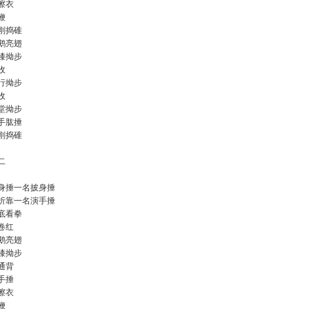
擦衣
鞭
刚捣碓
鹅亮翅
膝拗步
收
行拗步
收
堂拗步
手肱捶
刚捣碓
二
身捶一名披身捶
折靠一名演手捶
底看拳
卷红
鹅亮翅
膝拗步
通背
手捶
擦衣
鞭