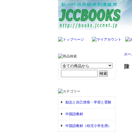
ホー
陳
励志と自己啓発・学習と受験
中国語教材
中国語教材（幼児小学生用）