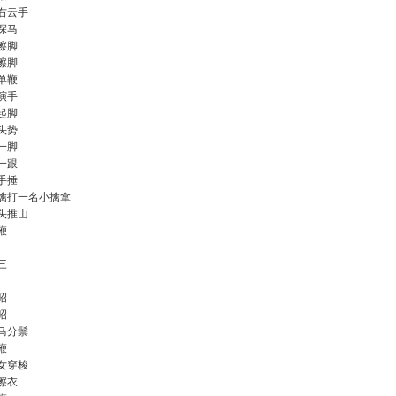
右云手
探马
擦脚
擦脚
单鞭
演手
起脚
头势
一脚
一跟
手捶
擒打一名小擒拿
头推山
鞭
三
昭
昭
马分鬃
鞭
女穿梭
擦衣