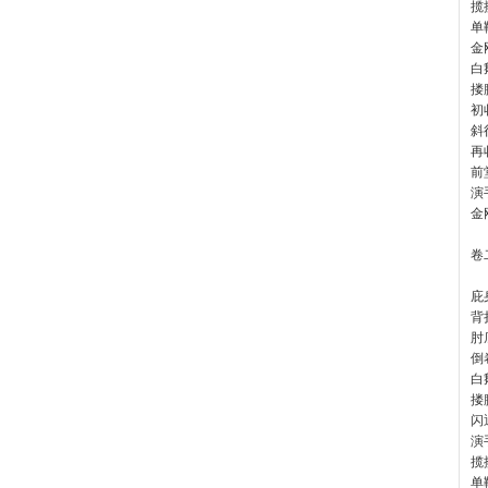
揽
单
金
白
搂
初
斜
再
前
演
金
卷
庇
背
肘
倒
白
搂
闪
演
揽
单