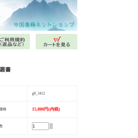
籍叢書
g8_3412
価格
15,800円(内税)
数