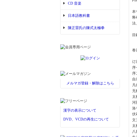
内
CD 音楽
本
日本語教科書
释
法
陳正雷氏の陳式太極拳
目
卷
订
序
序
自
メルマガ登録・解除はこちら
凡
无
太
河
洛
漢字の表示について
伏
DVD、VCDの再生について
文
太
八