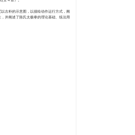
説(全４冊）。
配以古朴的示意图，以描绘动作运行方式，阐
注，并阐述了陈氏太极拳的理论基础、练法用