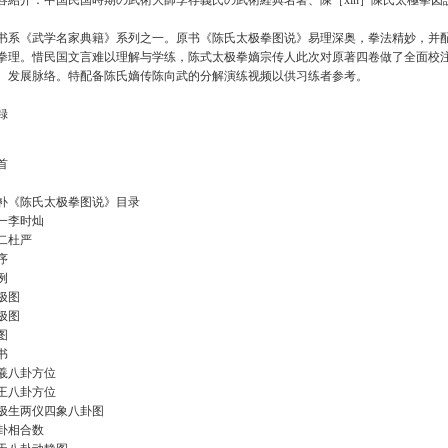
容紹介：中国民国時期の武術大師李存義氏の武術経典名著、陳［xin］陳氏太極拳図
书系《武学名家典籍》系列之一。原书《陈氏太极拳图说》易理深奥，拳法精妙，并
拳理。惜民国文言难以理解与学练，陈式太极拳嫡宗传人此次对原著四卷做了全面校
、发展脉络。特配备陈氏嫡传陈向武的分解演练视频以供习练者参考。
録
首
补《陈氏太极拳图说》目录
一李时灿
二杜严
序
例
极图
极图
图
书
羲八卦方位
王八卦方位
极生两仪四象八卦图
卦相合数