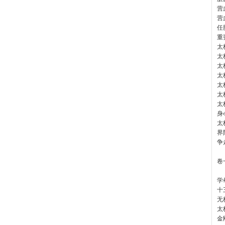
营
营
任
重
太
太
太
太
太
太
太
身
太
界
争
卷
学
十
无
太
金