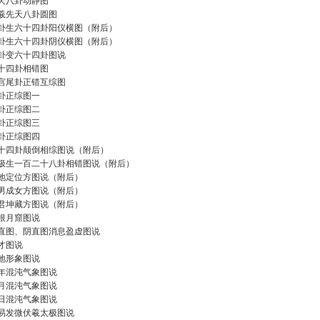
天八卦动静图
羲先天八卦圆图
卦生六十四卦阳仪横图（附后）
卦生六十四卦阴仪横图（附后）
卦变六十四卦图说
十四卦相错图
宫尾卦正错互综图
卦正综图一
卦正综图二
卦正综图三
卦正综图四
十四卦颠倒相综图说（附后）
极生一百二十八卦相错图说（附后）
地定位方图说（附后）
男成女方图说（附后）
君坤藏方图说（附后）
根月窟图说
直图、阴直图消息盈虚图说
才图说
地形象图说
年混沌气象图说
月混沌气象图说
日混沌气象图说
易发微伏羲太极图说