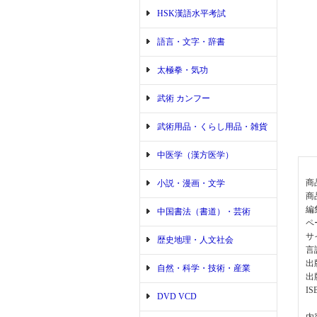
HSK漢語水平考試
語言・文字・辞書
太極拳・気功
武術 カンフー
武術用品・くらし用品・雑貨
中医学（漢方医学）
商
小説・漫画・文学
商
編
中国書法（書道）・芸術
ペ
サイ
歴史地理・人文社会
言
出
自然・科学・技術・産業
出
IS
DVD VCD