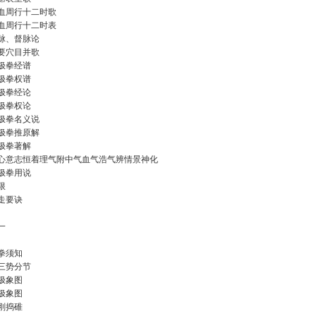
血周行十二时歌
血周行十二时表
脉、督脉论
要穴目并歌
极拳经谱
极拳权谱
极拳经论
极拳权论
极拳名义说
极拳推原解
极拳著解
心意志恒着理气附中气血气浩气辨情景神化
极拳用说
限
走要诀
一
拳须知
三势分节
极象图
极象图
刚捣碓