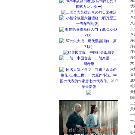
先
伏
八
八
八
六
八
序
序
序
序
六
太
天
成
乾
天
阳
三
天
一
一
一
心