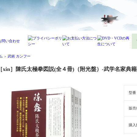
ム
武術 カンフー
＞
［xin］陳氏太極拳図説(全４冊)（附光盤）-武学名家典
型番
販売
購入