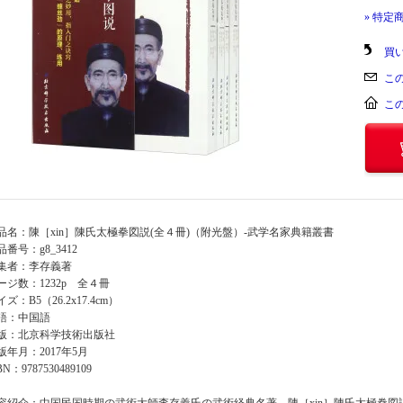
» 特定
買
こ
こ
品名：陳［xin］陳氏太極拳図説(全４冊)（附光盤）-武学名家典籍叢書
品番号：g8_3412
集者：李存義著
ージ数：1232p 全４冊
ズ：B5（26.2x17.4cm）
語：中国語
版：北京科学技術出版社
版年月：2017年5月
BN：9787530489109