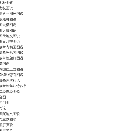
太极图叙
太极图说
羲八卦消长图说
极黑白图说
图太极图说
书太极图说
图天地交图说
书日月交图说
极拳内精圆图说
极拳外形方图说
极拳缠丝精图说
极图说
身缠丝正面图说
身缠丝背面图说
极拳缠丝精论
极拳缠丝法诗四首
二经奇经图歌
会图
冲门图
气论
腑配地支图歌
气主岁图歌
阳脏腑歌
腑表里歌