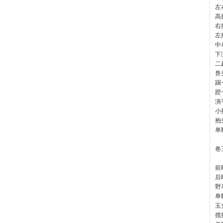
左
高
右
左
中
下
二
兽
踢
蹬
演
小
抱
单
卷
前
后
野
单
玉
揽