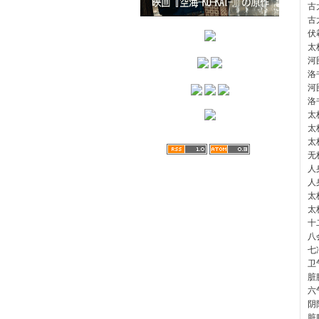
古
古
伏
太
河
洛
河
洛
太
太
太
无
人
人
太
太
十
八
七
卫
脏
六
阴
脏