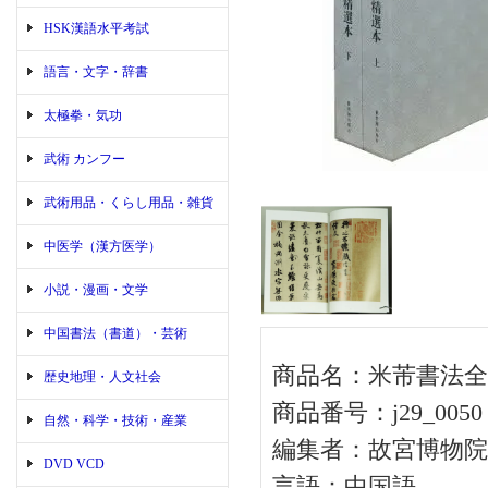
HSK漢語水平考試
語言・文字・辞書
太極拳・気功
武術 カンフー
武術用品・くらし用品・雑貨
中医学（漢方医学）
小説・漫画・文学
中国書法（書道）・芸術
商品名：米芾書法全
歴史地理・人文社会
商品番号：j29_0050
自然・科学・技術・産業
編集者：故宮博物院
DVD VCD
言語：中国語