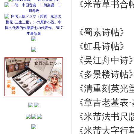
《米芾草书合
《蜀素诗帖》
《虹县诗帖》
《吴江舟中诗
《多景楼诗帖
《清重刻英光
《章吉老墓表
《米芾法书尺
《米芾大字行