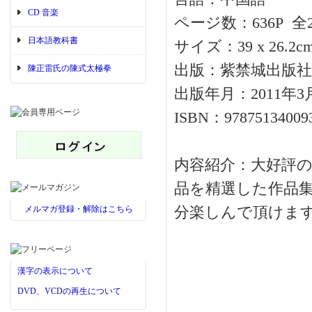
CD 音楽
ページ数：636P 全
日本語教科書
サイズ：39 x 26.2c
出版：紫禁城出版社
陳正雷氏の陳式太極拳
出版年月：2011年3
ISBN：97875134009
内容紹介：大好評の《米
品を精選した作品
メルマガ登録・解除はこちら
分楽しんで頂けま
漢字の表示について
DVD、VCDの再生について