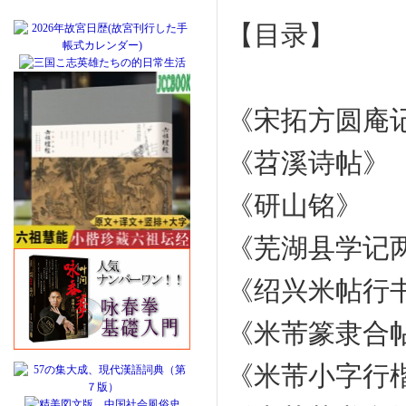
【目录】
《宋拓方圆庵
《苕溪诗帖》
《研山铭》
《芜湖县学记
《绍兴米帖行
《米芾篆隶合
《米芾小字行