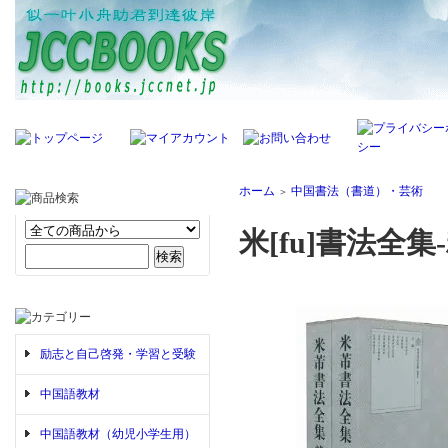
ホーム
中国書法（書道）・芸術
＞
米[fu]書法全
励志と自己啓発・学習と受験
中国語教材
中国語教材（幼児小学生用）