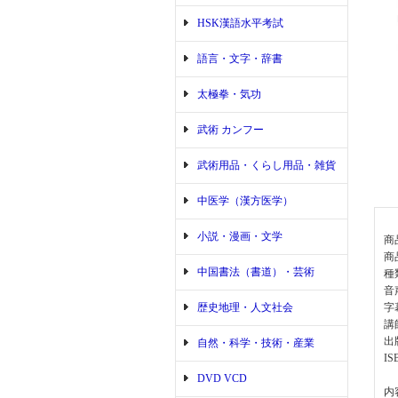
HSK漢語水平考試
語言・文字・辞書
太極拳・気功
武術 カンフー
武術用品・くらし用品・雑貨
中医学（漢方医学）
小説・漫画・文学
商
商品
中国書法（書道）・芸術
種
音
歴史地理・人文社会
字
講
出
自然・科学・技術・産業
IS
DVD VCD
内