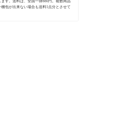
します。送料は、全国一律880円。複数商品
一梱包が出来ない場合も送料1点分とさせて