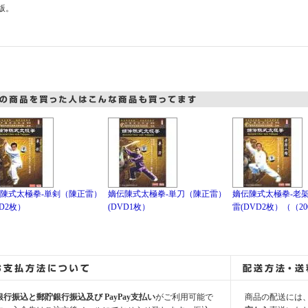
版。
陳式太極拳-単剣（陳正雷）
嫡伝陳式太極拳-単刀（陳正雷）
嫡伝陳式太極拳-老
VD2枚）
(DVD1枚）
雷(DVD2枚）（（2
銀行振込と郵貯銀行振込及び PayPay支払い
がご利用可能で
商品の配送には