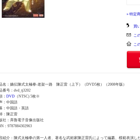
» 特定
買
こ
こ
品名：嫡伝陳式太極拳-老架一路 陳正雷（上下）（DVD5枚）（2008年版）
番号：dvd_tj3202
類：
DVD
（NTSC) 5枚※
声：中国語
幕：中国語・英語
師：陳正雷
版社：斉魯電子音像出版社
BN：9787884302963
容紹介：陳式太極拳の第一人者、著名な武術家陳正雷氏によって編纂、模範表演した、