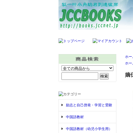
ホー
ホー
嫡
励志と自己啓発・学習と受験
中国語教材
中国語教材（幼児小学生用）