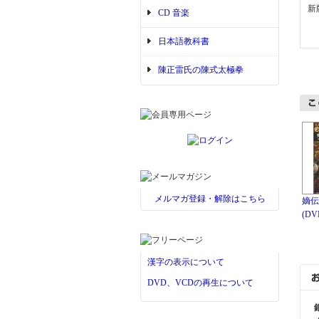
新
CD 音楽
日本語教科書
陳正雷氏の陳式太極拳
メルマガ登録・解除はこちら
嫡伝
(D
漢字の表示について
DVD、VCDの再生について