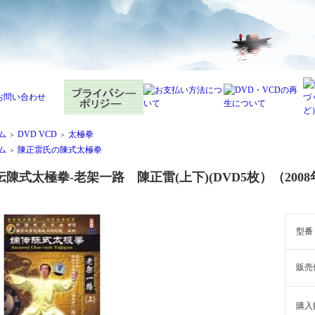
ム
DVD VCD
太極拳
＞
＞
ム
陳正雷氏の陳式太極拳
＞
伝陳式太極拳-老架一路 陳正雷(上下)(DVD5枚）（200
型番
販売
購入