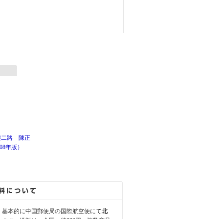
架二路 陳正
008年版）
、基本的に中国郵便局の国際航空便にて
北