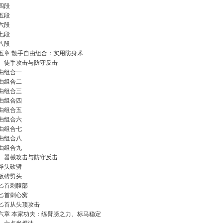
四段
五段
六段
七段
八段
五章 散手自由组合：实用防身术
、徒手攻击与防守反击
由组合一
由组合二
由组合三
由组合四
由组合五
由组合六
由组合七
由组合八
由组合九
、器械攻击与防守反击
斧头砍劈
板砖劈头
匕首刺腹部
匕首刺心窝
匕首从头顶攻击
六章 本家功夫：练臂膀之力、标马稳定