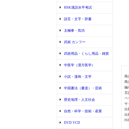
HSK漢語水平考試
語言・文字・辞書
太極拳・気功
武術 カンフー
武術用品・くらし用品・雑貨
中医学（漢方医学）
商
小説・漫画・文学
商
編
中国書法（書道）・芸術
言
ペ
歴史地理・人文社会
サイ
出
自然・科学・技術・産業
出
IS
DVD VCD