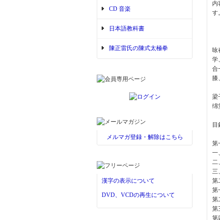
内
CD 音楽
す
日本語教科書
陳正雷氏の陳式太極拳
咏
学
合
膝
梁
绵
目
メルマガ登録・解除はこちら
第
一
二
三
漢字の表示について
第
第
DVD、VCDの再生について
第
第
第