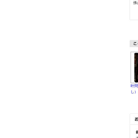
佛
叶問
し）