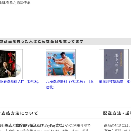
山咏春拳之源流传承
咏春拳基礎入門（DVDな
八極拳純陽剣（VCD1枚）（呉
董海川技撃精髄 柔
連枝）
銀行振込と郵貯銀行振込及び PayPay支払い
がご利用可能で
商品の配送には