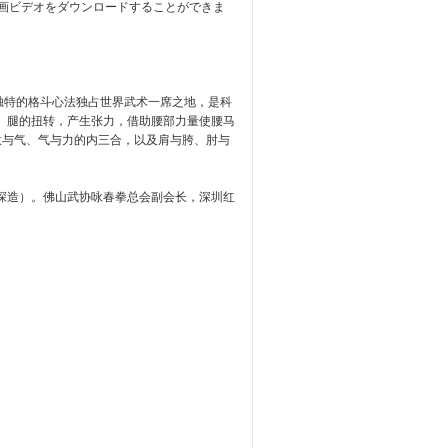
画ビデオをダウンロードすることができま
独特的格斗心法独占世界武术一席之地，是科
、腿的扭转，产生张力，借助腰部力量使腰马
意与气、气与力的内三合，以及肩与胯、肘与
深造）。佛山武协咏春拳总会副会长，深圳红