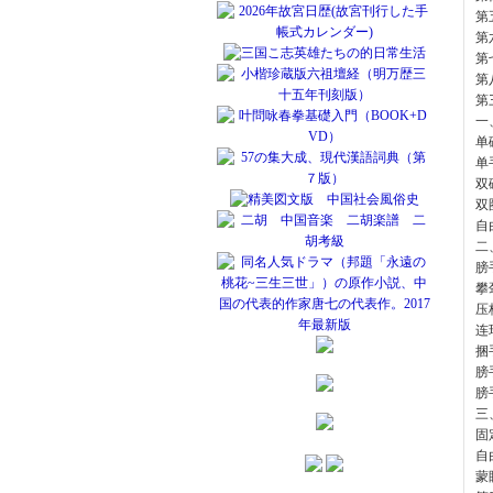
第
第
第
第
第
一
单
单
双
双
自
二
膀
攀
压
连
捆
膀
膀
三
固
自
蒙