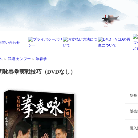
ム
武術 カンフー
咏春拳
＞
＞
問咏春拳実戦技巧（DVDなし）
型番
販売
購入