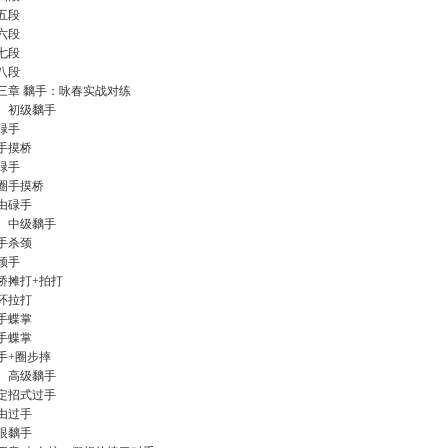
五段
六段
七段
八段
三章 黐手：咏春实战对练
、初级黐手
碌手
手摸桥
碌手
圈手摸桥
由碌手
、中级黐手
手杀颈
颈手
桥摊打+拍打
环拉打
手蝶掌
手蝶掌
手+圈步摔
、高级黐手
定招式过手
由过手
眼黐手