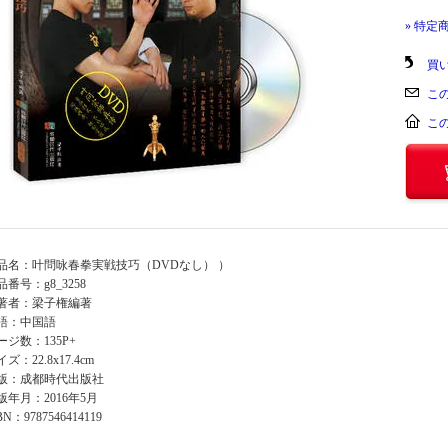
» 特定
買
こ
こ
品名：叶問咏春拳実戦技巧（DVDなし） ）
品番号：g8_3258
著者：梁子権編著
語：中国語
ージ数：135P+
ズ：22.8x17.4cm
版：成都時代出版社
版年月：2016年5月
BN：9787546414119