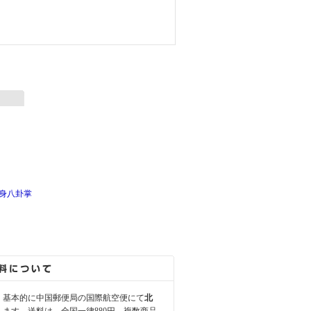
身八卦掌
、基本的に中国郵便局の国際航空便にて
北