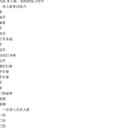
四章 木人桩：假想的练习对手
、本人桩单式练习
掌
颈手
擒拿
手
膀手
拦手杀颈
手
指手
步拍打冲拳
枕手
圈拦钉拳
手钉拳
手钉拳
手
掌
门双破掌
尾脚
膝脚
、一百零八式木人桩
一段
二段
三段