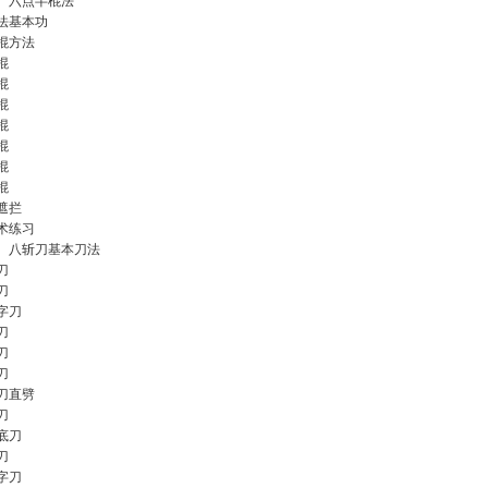
、六点半棍法
法基本功
棍方法
棍
棍
棍
棍
棍
棍
棍
遮拦
术练习
、八斩刀基本刀法
刀
刀
字刀
刀
刀
刀
刀直劈
刀
底刀
刀
字刀