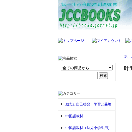
ホー
叶
励志と自己啓発・学習と受験
中国語教材
中国語教材（幼児小学生用）