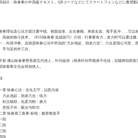
容紹介：咏春拳の中高級テキスト。QRコードなどにてスマートフォンなどに教習動
。
春拳理论及心法方面注重中线、朝面追形、左右兼顾、来留去送、甩手直冲……它以
、高效的格斗技术。《叶问咏春拳:实战技巧》介绍：打拳要有力，发力时可以通过腰
一，向前冲拳。这就是咏春心法中所说的“力从地起，劲发六合”。六合是指心与意、
、手与足的外三合。
子权 佛山咏春拳赞系第五代传人，叶问徒孙（师承叶问早期弟子伦佳，后随师伯郭富
堂咏春拳文化会馆创使人。
録
一章 咏春心法：念头主守，以防为攻
、力从池起，劲发六合：练力
、松沉稳劲，化柔为刚：换力
、意投子外：眼法与听功
二章 咏春第三套拳·标指：败形救急手
一段
二段
三段
四段