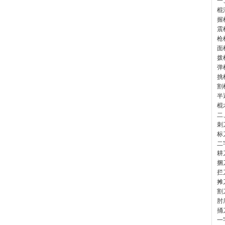
一
棍
握
震
枪
面
拨
弹
挑
割
半
棍
二
刺
标
二
耕
捆
拦
摊
割
肘
捅
一