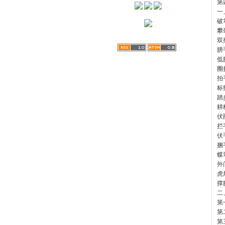
第
一
破
攀
双
膀
低
圈
拍
标
踏
耕
伏
拦
伏
捆
蝶
外
虎
撑
二
第
第
第