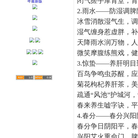
闭气搓手摩肾堂，肾
2.雨水——防湿调脾
冰雪消散湿气生，调
湿气缠身惹虚胖，补
天降雨水润万物，人
微笑摩腹练熊戏，健
3.惊蛰——养肝明目
百鸟争鸣虫苏醒，应时
菊花枸杞养肝茶，美
疏通“风池”护城河，
春来养生嘘字诀，平
4.春分——春分兴阳
春分争日阴阳平，春
兴阳艾火熏命门，脾