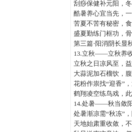
刮痧保健补元阳，冬
酷暑养心宜当先，一
苦夏不苦有秘密，食肉
盛夏勤练门框功，骨
第三篇·阳消阴长显
13.立秋——立秋养
立秋之日凉风至，益
大蒜泥加石榴饮，腹
花粉作祟找“迎香”，
鹤翔凌空练鸟戏，此生
14.处暑——秋当敛
处暑渐凉需“秋冻”，
天地始肃重收敛，不