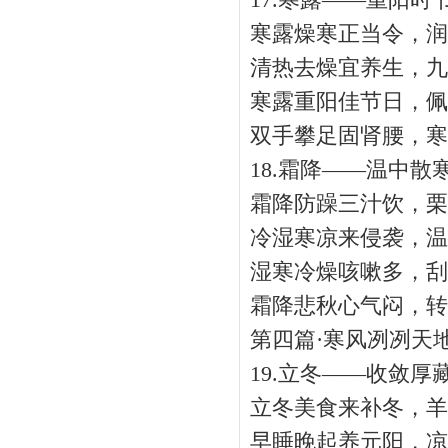
17.寒露——重阳时
寒露燥寒正当令，润
清热去燥宜养生，九
寒露重阳佳节日，佩
双手攀足固肾腰，寒
18.霜降——温中散
霜降防躁三汁饮，栗
冷湿寒凉来侵袭，温
湿寒冷燥咳嗽多，刮
霜降悲秋心气闷，转
第四篇·寒风冽冽天
19.立冬——收敛厚
立冬美食来补冬，羊
早睡晚起养元阳，凉