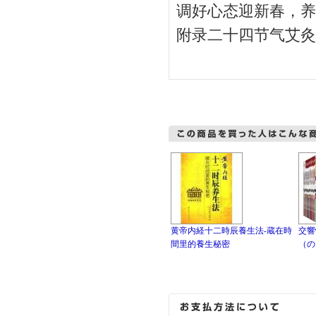
调好心态迎新春，养
附录二十四节气艾灸
黄帝内経十二時辰養生法-蔵在時
交響
間里的養生秘密
（の