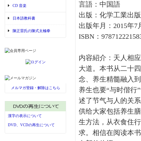
言語：中国語
CD 音楽
出版：化学工業出版
日本語教科書
出版年月：2015年7
陳正雷氏の陳式太極拳
ISBN：97871222158
内容紹介：天人相应
大道。本书从二十四
念、养生精髓融入到
メルマガ登録・解除はこちら
养生也要“与时偕行
述了节气与人的关系
供给大家包括养生膳
漢字の表示について
生方法，从衣食住行
DVD、VCDの再生について
求。相信在阅读本书