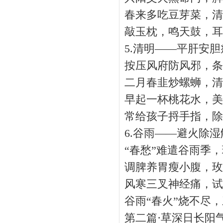
春来多吃豆芽菜，清
敲玉枕，鸣天鼓，耳
5.清明——平肝安胆
按压风府防风邪，条
二月春韭炒螺蛳，清
早起一杯桃花水，美
常给孩子捋手指，除
6.谷雨——避火除湿
“春愁”难遣谷雨季，
调脾养胃瘦小腹，玫
风寒三叉神经痛，试
谷雨“春火”烧不尽，
第二篇·草深日长阳