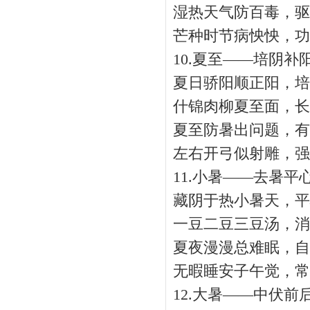
湿热天气防百毒，驱
芒种时节病怏怏，功
10.夏至——培阴补
夏日骄阳顺正阳，培
什锦肉柳夏至面，长
夏至防暑出问题，有
左右开弓似射雕，强
11.小暑——去暑平
藏阴于热小暑天，平
一豆二豆三豆汤，消
夏夜漫漫总难眠，自
无暇睡安子午觉，常
12.大暑——中伏前