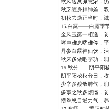
秋风送爽凉意浓，仍
秋乏缠身精神差，双
初秋去燥正当时，滋
15.白露——白露季
金风玉露一相逢，防
哮声难息喘难停，平
丹参白露神仙饮，活
秋来多做呬字功，润
16.秋分——阴平阳
阴平阳秘秋分日，收
少辛多酸敛肺气，润
多事之秋多烦恼，防
攒拳怒目增力气，养