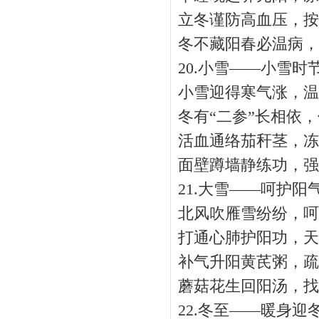
立冬谨防高血压，按
冬不藏阳春必温病，
20.小雪——小雪时
小雪迎得寒气涨，温
冬有“二参”长相依，
活血通络茄秆茎，冻
面壁蹲墙静练功，强
21.大雪——呵护阳
北风吹雁雪纷纷，呵
打通心肺护阳功，天寒
补气升阳黄芪粥，疏通
蘑菇花生回阳汤，找
22.冬至——暖身迎