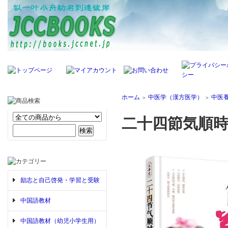
ホーム
中医学（漢方医学）
中医
＞
＞
二十四節気順
励志と自己啓発・学習と受験
中国語教材
中国語教材（幼児小学生用）