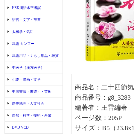
HSK漢語水平考試
語言・文字・辞書
太極拳・気功
武術 カンフー
武術用品・くらし用品・雑貨
中医学（漢方医学）
小説・漫画・文学
商品名：二十四節気
中国書法（書道）・芸術
商品番号：g8_3283
歴史地理・人文社会
編著者：王雷編著
自然・科学・技術・産業
ページ数：205P
サイズ：B5（23.8x1
DVD VCD