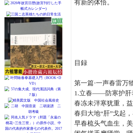
有新的体悟。
目録
第一篇·一声春雷万
1.立春——防寒护肝
春冻未泮寒犹重，益
春归大地“肝”戈起
早春梳头气血生，美