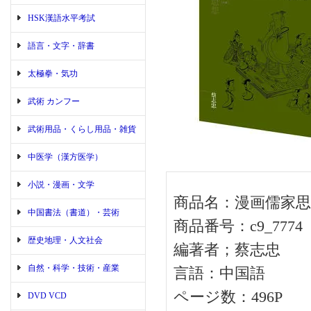
HSK漢語水平考試
語言・文字・辞書
太極拳・気功
武術 カンフー
武術用品・くらし用品・雑貨
中医学（漢方医学）
小説・漫画・文学
商品名：漫画儒家思
中国書法（書道）・芸術
商品番号：c9_7774
歴史地理・人文社会
編著者；蔡志忠
自然・科学・技術・産業
言語：中国語
ページ数：496P
DVD VCD