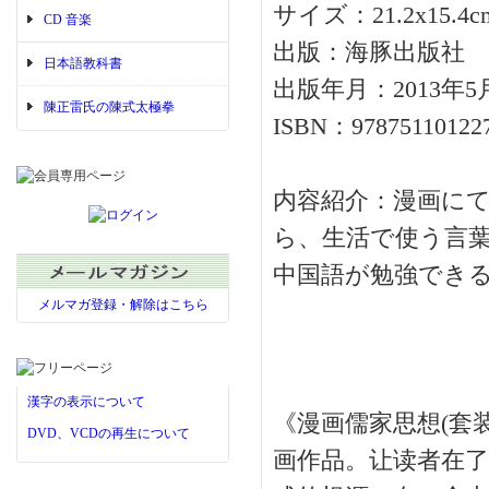
サイズ：21.2x15.4c
CD 音楽
出版：海豚出版社
日本語教科書
出版年月：2013年5
陳正雷氏の陳式太極拳
ISBN：97875110122
内容紹介：漫画にて
ら、生活で使う言
中国語が勉強でき
メルマガ登録・解除はこちら
漢字の表示について
《漫画儒家思想(套
DVD、VCDの再生について
画作品。让读者在了