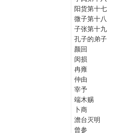
阳货第十七
微子第十八
子张第十九
孔子的弟子
颜回
闵损
冉雍
仲由
宰予
端木赐
卜商
澹台灭明
曾参