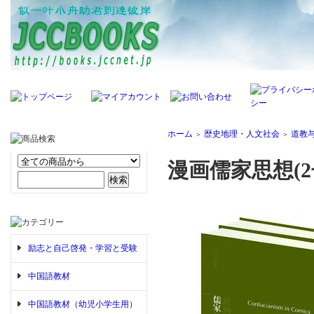
ホーム
歴史地理・人文社会
道教
＞
＞
漫画儒家思想(
励志と自己啓発・学習と受験
中国語教材
中国語教材（幼児小学生用）