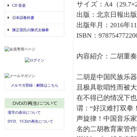
サイズ：A4（29.7×
CD 音楽
出版：北京日報出版
日本語教科書
出版年月：2016年1
陳正雷氏の陳式太極拳
ISBN：97875477220
内容紹介：二胡重
二胡是中国民族乐器
メルマガ登録・解除はこちら
且极具歌唱性而被大
在不得已的情况下也
谓：“好汉难打双拳
漢字の表示について
声旋律！中国音乐家
DVD、VCDの再生について
名的二胡教育家管作