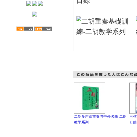
目録
二胡多声部重奏与中外名曲-二胡
弓弦
教学系列
と簡