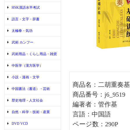
HSK漢語水平考試
語言・文字・辞書
太極拳・気功
武術 カンフー
武術用品・くらし用品・雑貨
中医学（漢方医学）
小説・漫画・文学
商品名：二胡重奏基
中国書法（書道）・芸術
商品番号：j6_9519
歴史地理・人文社会
編著者：管作基
自然・科学・技術・産業
言語：中国語
ページ数：290P
DVD VCD