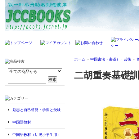
ホーム
中国書法（書道）・芸術
＞
＞
二胡重奏基礎訓
励志と自己啓発・学習と受験
中国語教材
中国語教材（幼児小学生用）