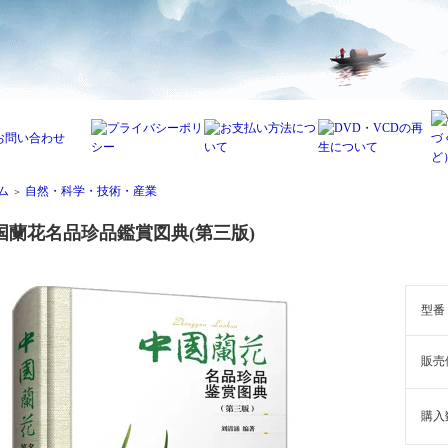
ム
自然・科学・技術・産業
＞
国蘭花名品珍品鑑賞図典(第三版)
型番
販売
購入