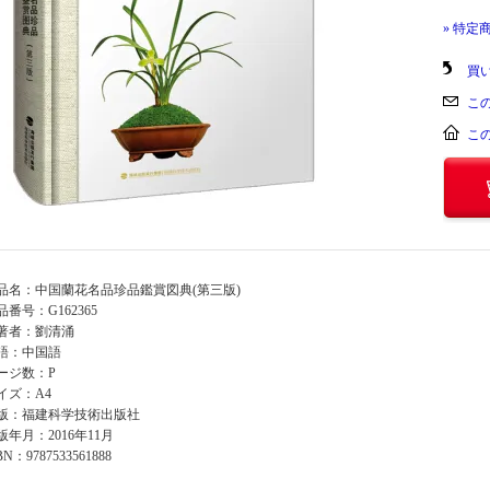
» 特定
買
こ
こ
品名：中国蘭花名品珍品鑑賞図典(第三版)
品番号：G162365
著者：劉清涌
語：中国語
ージ数：P
イズ：A4
版：福建科学技術出版社
版年月：2016年11月
BN：9787533561888