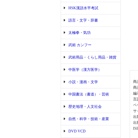
HSK漢語水平考試
語言・文字・辞書
太極拳・気功
武術 カンフー
武術用品・くらし用品・雑貨
中医学（漢方医学）
商
小説・漫画・文学
商
編
中国書法（書道）・芸術
言
ペ
歴史地理・人文社会
サ
出
自然・科学・技術・産業
出
IS
DVD VCD