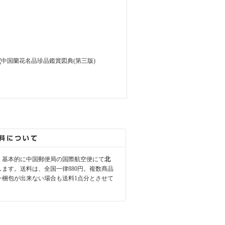
、基本的に中国郵便局の国際航空便にて
北
します。送料は、全国一律880円。複数商品
一梱包が出来ない場合も送料1点分とさせて