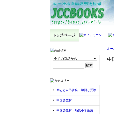
ホー
中
励志と自己啓発・学習と受験
中国語教材
中国語教材（幼児小学生用）