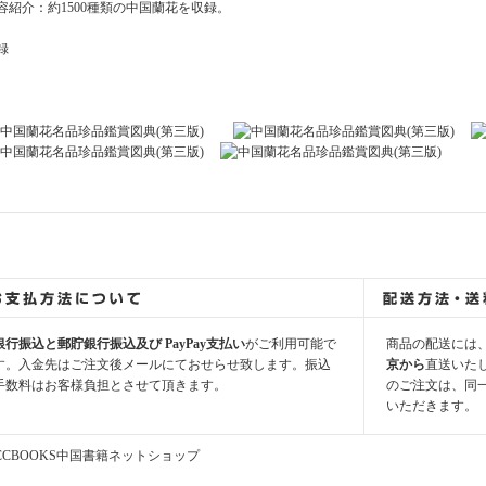
容紹介：約1500種類の中国蘭花を収録。
録
銀行振込と郵貯銀行振込及び PayPay支払い
がご利用可能で
商品の配送には
す。入金先はご注文後メールにておせらせ致します。振込
京から
直送いた
手数料はお客様負担とさせて頂きます。
のご注文は、同
いただきます。