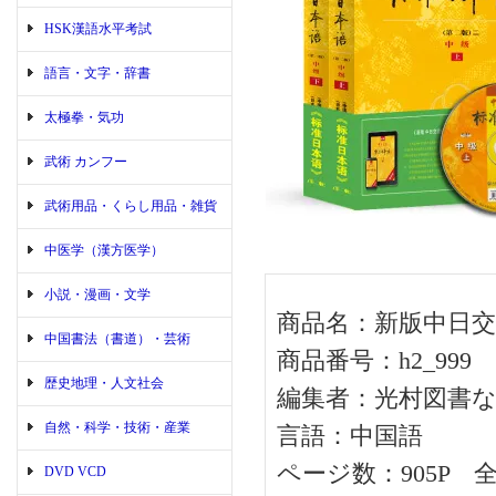
HSK漢語水平考試
語言・文字・辞書
太極拳・気功
武術 カンフー
武術用品・くらし用品・雑貨
中医学（漢方医学）
小説・漫画・文学
商品名：新版中日交流
中国書法（書道）・芸術
商品番号：h2_999
歴史地理・人文社会
編集者：光村図書
自然・科学・技術・産業
言語：中国語
ページ数：905P 全
DVD VCD