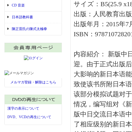
サイズ：B5(25.9 x18
CD 音楽
出版：人民教育出版
日本語教科書
出版年月：2015年7
陳正雷氏の陳式太極拳
ISBN：97871072820
内容紹介： 新版中
迎。由于正式出版后
大影响的新日本语能
メルマガ登録・解除はこちら
致使该书所附日本语
该部分模拟试题对于
情况，编写组对《新
漢字の表示について
版中日交流日本语中
DVD、VCDの再生について
了相应级别的新日本