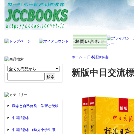
ホーム
日本語教科書
＞
新版中日交流標准
励志と自己啓発・学習と受験
中国語教材
中国語教材（幼児小学生用）