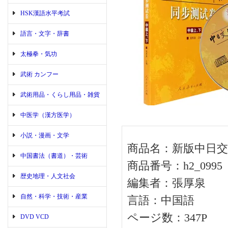
HSK漢語水平考試
語言・文字・辞書
太極拳・気功
武術 カンフー
武術用品・くらし用品・雑貨
中医学（漢方医学）
小説・漫画・文学
商品名：新版中日交流
中国書法（書道）・芸術
商品番号：h2_0995
歴史地理・人文社会
編集者：張厚泉
自然・科学・技術・産業
言語：中国語
ページ数：347P
DVD VCD