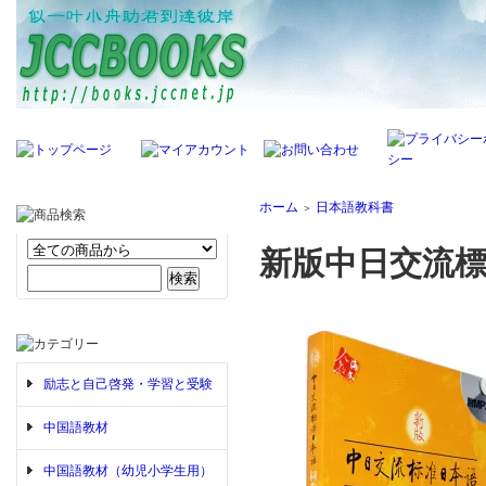
ホーム
日本語教科書
＞
新版中日交流標准
励志と自己啓発・学習と受験
中国語教材
中国語教材（幼児小学生用）