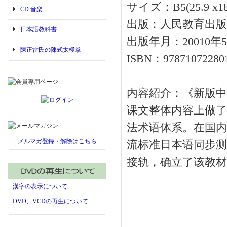
サイズ：B5(25.9 x18
CD 音楽
出版：人民教育出版
日本語教科書
出版年月：20010年
陳正雷氏の陳式太極拳
ISBN：97871072280
内容紹介：《新版中
课文整体内容上做了
法术语体系。在国内
メルマガ登録・解除はこちら
流标准日本语同步测
接轨，确立了该教材
漢字の表示について
DVD、VCDの再生について