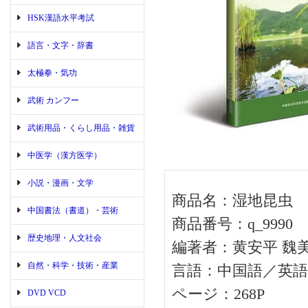
HSK漢語水平考試
語言・文字・辞書
太極拳・気功
武術 カンフー
武術用品・くらし用品・雑貨
中医学（漢方医学）
小説・漫画・文学
商品名：湿地昆虫
中国書法（書道）・芸術
商品番号：q_9990
歴史地理・人文社会
編著者：黄安平 魏
自然・科学・技術・産業
言語：中国語／英語
ページ：268P
DVD VCD