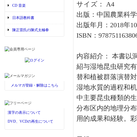
サイズ： A4
CD 音楽
出版：中国農業科学
日本語教科書
出版年月：2018年1
陳正雷氏の陳式太極拳
ISBN：97875116380
内容紹介： 本書以
紹与湿地昆虫研究有
替和植被群落演替対
メルマガ登録・解除はこちら
湿地水質的過程和机
中主要昆虫種類的生
分布区内的地理分布
漢字の表示について
用的成果和経験。彩
DVD、VCDの再生について