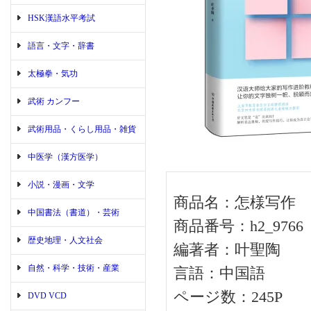
HSK漢語水平考試
語言・文字・辞書
太極拳・気功
武術 カンフー
武術用品・くらし用品・雑貨
中医学（漢方医学）
小説・漫画・文学
商品名：怎様写作
中国書法（書道）・芸術
商品番号：h2_9766
歴史地理・人文社会
編著者：叶聖陶
自然・科学・技術・産業
言語：中国語
ページ数：245P
DVD VCD