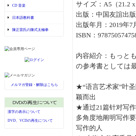
サイズ：A5（21.2 x 1
CD 音楽
出版：中国友誼出版
日本語教科書
出版年月：2019年7
陳正雷氏の陳式太極拳
ISBN：97875057475
内容紹介：もっと
の参考書としては
メルマガ登録・解除はこちら
★“语言艺术家”叶
颖而出
★通过21篇针对写
漢字の表示について
多角度地阐明写作要
DVD、VCDの再生について
写作的人