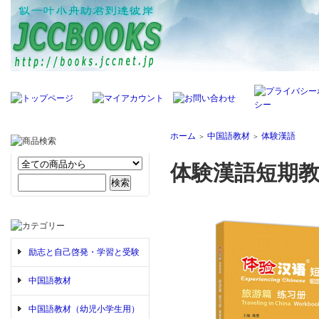
ホーム
中国語教材
体験漢語
＞
＞
体験漢語短期教程
励志と自己啓発・学習と受験
中国語教材
中国語教材（幼児小学生用）