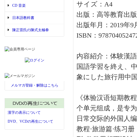
サイズ：A4
CD 音楽
出版：高等教育出版
日本語教科書
出版年月：2019年9
陳正雷氏の陳式太極拳
ISBN：97870405247
内容紹介：体験漢語
国語学習を終え、
象にした旅行用中国
メルマガ登録・解除はこちら
《体验汉语短期教程
个单元组成，是专为
漢字の表示について
日常交际的外国人
DVD、VCDの再生について
教程·旅游篇·练习册