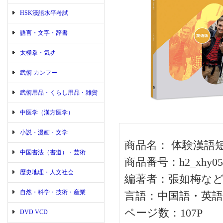
HSK漢語水平考試
語言・文字・辞書
太極拳・気功
武術 カンフー
武術用品・くらし用品・雑貨
中医学（漢方医学）
小説・漫画・文学
商品名： 体験漢語短
中国書法（書道）・芸術
商品番号：h2_xhy05
歴史地理・人文社会
編著者：張如梅な
自然・科学・技術・産業
言語：中国語・英語
ページ数：107P
DVD VCD