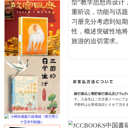
型”教学思想而设计
重听说，功能与话题
习册充分考虑到短期
性，概述突破性地将
旅游的迫切需求。
銀行振込と郵貯銀行振込及び PayP
す。入金先はご注文後メールにて
手数料はお客様負担とさせて頂き