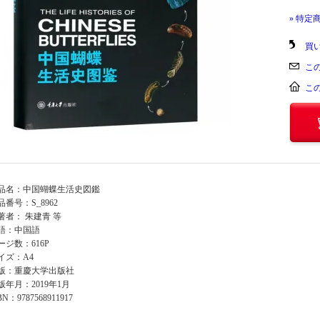
» 特定
買
こ
こ
品名：中国蝴蝶生活史図鑑
品番号：S_8962
著者： 朱建青 等
語：中国語
ージ数：616P
イズ：A4
版：重慶大学出版社
版年月：2019年1月
BN：9787568911917