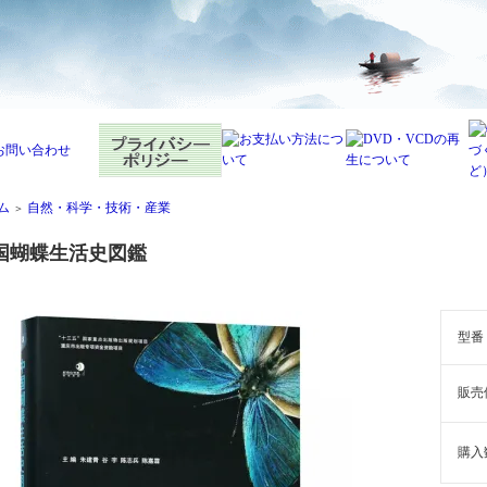
ム
自然・科学・技術・産業
＞
国蝴蝶生活史図鑑
型番
販売
購入