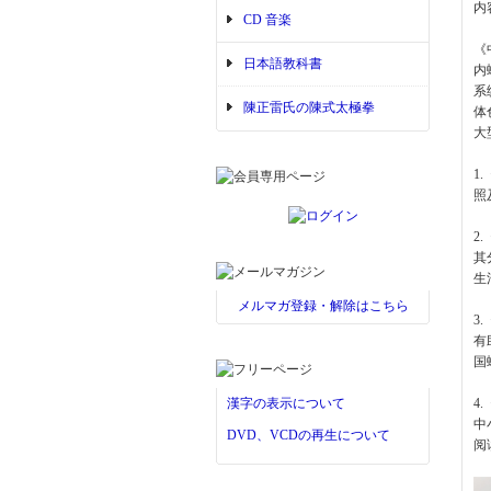
内
CD 音楽
《
日本語教科書
内
系
陳正雷氏の陳式太極拳
体
大
1
照
2
其
生
メルマガ登録・解除はこちら
3
有
国
漢字の表示について
4
中
DVD、VCDの再生について
阅