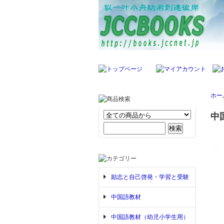
ホー
中
励志と自己啓発・学習と受験
中国語教材
中国語教材（幼児小学生用）