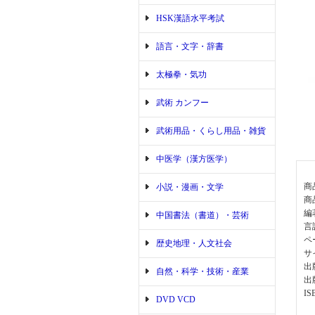
HSK漢語水平考試
語言・文字・辞書
太極拳・気功
武術 カンフー
武術用品・くらし用品・雑貨
中医学（漢方医学）
商
小説・漫画・文学
商
編
中国書法（書道）・芸術
言
ペ
歴史地理・人文社会
サ
出
自然・科学・技術・産業
出
IS
DVD VCD