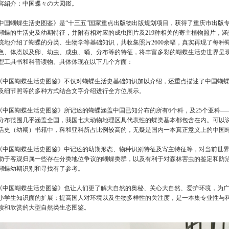
容紹介：中国蝶々の大図鑑。
中国蝴蝶生活史图鉴》是“十三五”国家重点出版物出版规划项目，获得了重庆市出版专
蝴蝶的生活史及幼期特征，并附有相对应的成虫图片及219种相关的寄主植物照片，涵
统地介绍了蝴蝶的分类、生物学等基础知识，共收集照片2600余幅，真实再现了每种
色、体态以及卵、幼虫、成虫、蛹、分布等的特征，将丰富多彩的蝴蝶生活史世界呈
型工具书和科普读物。具体体现在以下几个方面：
.《中国蝴蝶生活史图鉴》不仅对蝴蝶生活史基础知识加以介绍，还重点描述了中国蝴
及细节照等的多种方式结合文字介绍进行全方位展示。
.《中国蝴蝶生活史图鉴》所记述的蝴蝶涵盖中国已知分布的所有6个科，及25个亚科—
分布范围几乎涵盖全国，我国七大动物地理区具代表性的蝶类基本都包含在内。可以
活史（幼期）书籍中，科和亚科所占比例较高的，无疑是国内一本真正意义上的中国
.《中国蝴蝶生活史图鉴》中记述的幼期形态、物种识别特征及寄主特征等，对当前世
助于客观归属一些存在分类地位争议的蝴蝶类群，以及有利于对森林害虫的鉴定和防
蝴蝶幼期识别和寻找有了参考。
.《中国蝴蝶生活史图鉴》也让人们更了解大自然的奥秘、关心大自然、爱护环境，为
小学生知识面的扩展；提高国人对环境以及生物多样性的关注度，是一本集专业性与
读和欣赏的大型自然类生态图鉴。