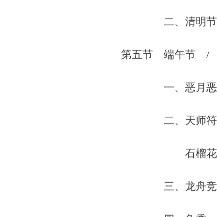
二、清明节的风俗
第五节 端午节 / 
一、恶月恶日的恐
二、天师符、五
石榴花、雄黄
三、龙舟竞渡和伍