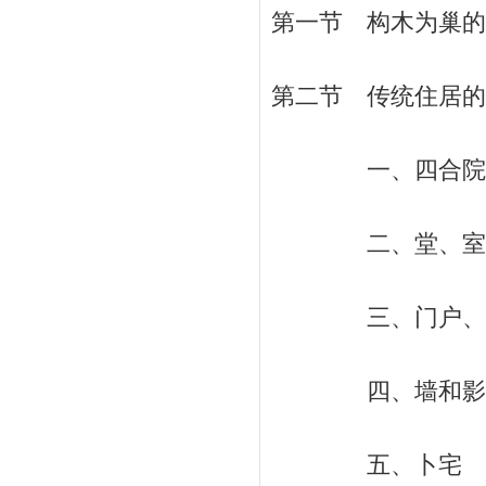
第一节 构木为巢的启
第二节 传统住居的基
一、四合院 /
二、堂、室、火
三、门户、门楼、
四、墙和影壁 
五、卜宅 / 