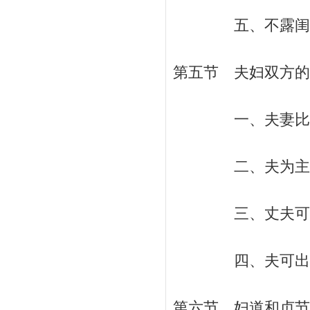
五、不露闺房之
第五节 夫妇双方的地
一、夫妻比天地、
二、夫为主人，妻
三、丈夫可纳媵
四、夫可出妻、妇
第六节 妇道和贞节 