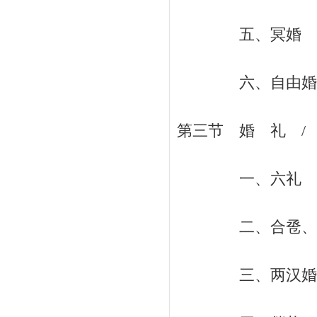
五、冥婚 / 
六、自由婚 /
第三节 婚 礼 / 
一、六礼 / 
二、合卺、拜舅姑
三、两汉婚礼的变