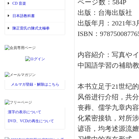
ページ数：584P
CD 音楽
出版：台海出版社
日本語教科書
出版年月：2021年3
陳正雷氏の陳式太極拳
ISBN：97875008776
内容紹介：写真や
中国語学習の補助
メルマガ登録・解除はこちら
本书立足于21世纪
风俗进行介绍，共分
丧葬、儒学九章内容
漢字の表示について
化紧密接轨，对所涉
DVD、VCDの再生について
谚语，均考述源流嬗