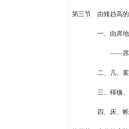
第三节 由矮趋高的室
一、由席地跪
——席、榻、胡
二、几、案、桌、
三、楎椸、箧笥、
四、床、帐、屏风