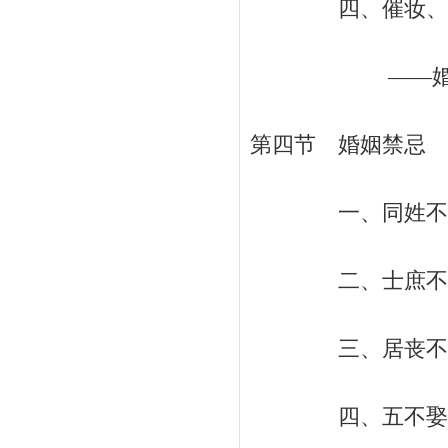
四、催妆、餪
——婚礼的进一
第四节 婚姻禁忌 /
一、同姓不婚 
二、士庶不婚 
三、居丧不婚 
四、五不娶 /