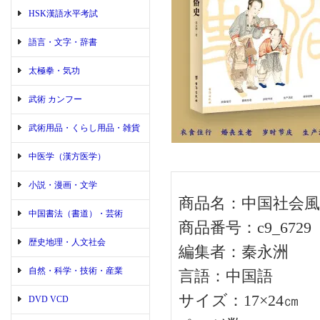
HSK漢語水平考試
語言・文字・辞書
太極拳・気功
武術 カンフー
武術用品・くらし用品・雑貨
中医学（漢方医学）
小説・漫画・文学
商品名：中国社会風
中国書法（書道）・芸術
商品番号：c9_6729
歴史地理・人文社会
編集者：秦永洲
自然・科学・技術・産業
言語：中国語
サイズ：17×24㎝
DVD VCD