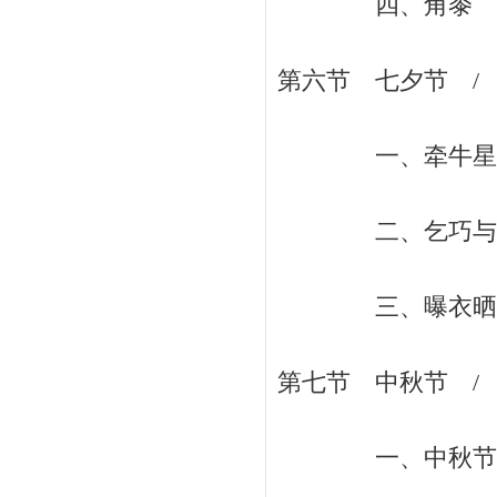
四、角黍 / 
第六节 七夕节 / 
一、牵牛星和织女
二、乞巧与看牛女
三、曝衣晒书 
第七节 中秋节 / 
一、中秋节的起