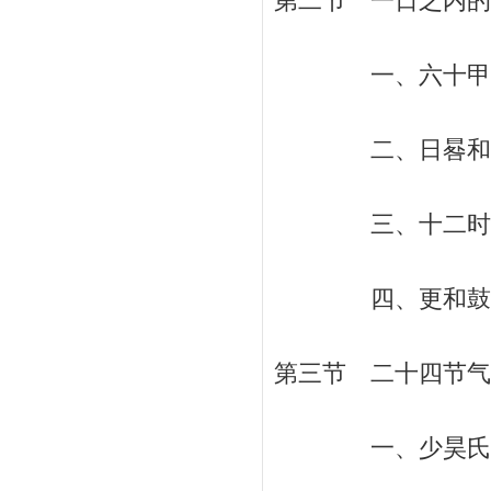
第二节 一日之内的计
一、六十甲子 
二、日晷和漏刻
三、十二时辰 
四、更和鼓 /
第三节 二十四节气 
一、少昊氏以鸟名