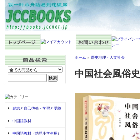
ホーム
歴史地理・人文社会
＞
中国社会風俗
励志と自己啓発・学習と受験
中国語教材
中国語教材（幼児小学生用）