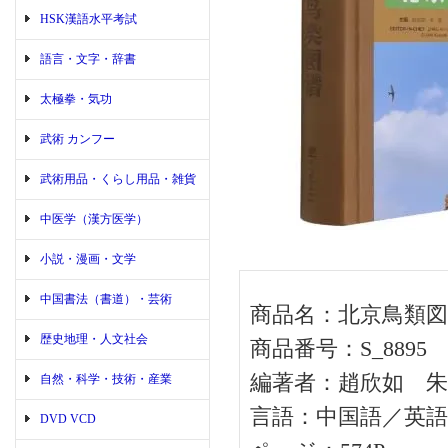
HSK漢語水平考試
語言・文字・辞書
太極拳・気功
武術 カンフー
武術用品・くらし用品・雑貨
中医学（漢方医学）
小説・漫画・文学
中国書法（書道）・芸術
商品名：北京鳥類図
歴史地理・人文社会
商品番号：S_8895
編著者：趙欣如 朱
自然・科学・技術・産業
言語：中国語／英語
DVD VCD