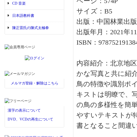
ページ：574P
CD 音楽
サイズ：B5
日本語教科書
出版：中国林業出版
陳正雷氏の陳式太極拳
出版年月：2021年1
ISBN：97875219138
内容紹介：北京地区
かな写真と共に紹
鳥の特徴や識別ポ
メルマガ登録・解除はこちら
キストは明瞭で、
の鳥の多様性を簡単
漢字の表示について
やすいテキストが
DVD、VCDの再生について
書となること間違