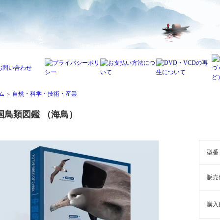
ム
自然・科学・技術・産業
＞
国鳥類図鑑 （海鳥）
型番
販売
購入