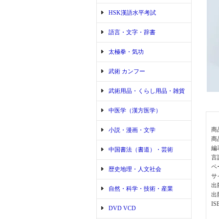
HSK漢語水平考試
語言・文字・辞書
太極拳・気功
武術 カンフー
武術用品・くらし用品・雑貨
中医学（漢方医学）
商
小説・漫画・文学
商
編
中国書法（書道）・芸術
言
ペ
歴史地理・人文社会
サ
出
自然・科学・技術・産業
出
IS
DVD VCD