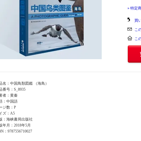
» 特定
買
こ
こ
品名：中国鳥類図鑑 （海鳥）
品番号：S_8935
著者：黄秦
語：中国語
ージ数：P
イズ：A5
版：海峡書局出版社
版年月：2018年5月
BN：9787556710027