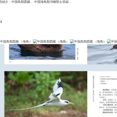
容紹介：中国鳥類図鑑 、中国海鳥類38種類を収録 。
録