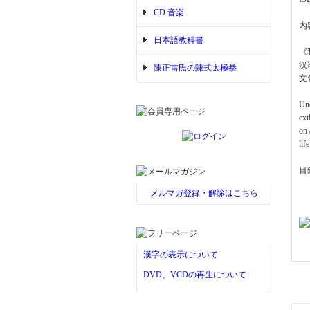
CD 音楽
内
日本語教科書
《
汉
陳正雷氏の陳式太極拳
文
Und
ext
on 
lif
目
メルマガ登録・解除はこちら
漢字の表示について
DVD、VCDの再生について