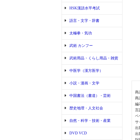
HSK漢語水平考試
語言・文字・辞書
太極拳・気功
武術 カンフー
武術用品・くらし用品・雑貨
中医学（漢方医学）
小説・漫画・文学
商
中国書法（書道）・芸術
商
編
歴史地理・人文社会
言
ペ
自然・科学・技術・産業
サ
出
DVD VCD
出
IS