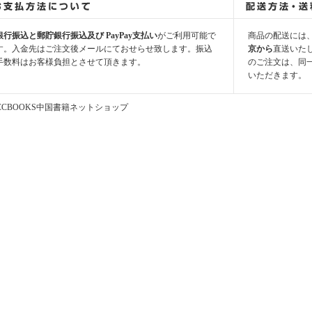
銀行振込と郵貯銀行振込及び PayPay支払い
がご利用可能で
商品の配送には
す。入金先はご注文後メールにておせらせ致します。振込
京から
直送いた
手数料はお客様負担とさせて頂きます。
のご注文は、同
いただきます。