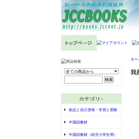
ホー
我
励志と自己啓発・学習と受験
中国語教材
中国語教材（幼児小学生用）