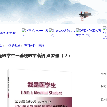
ム
中国語教材
専門分野中国語
＞
＞
是医学生ー基礎医学漢語 練習冊（２）
型番
販売
購入