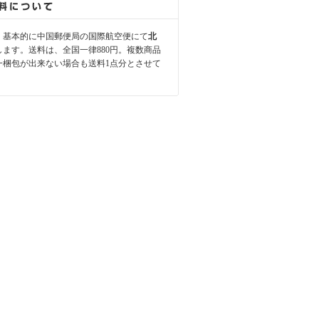
、基本的に中国郵便局の国際航空便にて
北
します。送料は、全国一律880円。複数商品
一梱包が出来ない場合も送料1点分とさせて