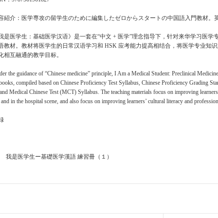
容紹介：医学専攻の留学生のために編集したゼロからスタートの中国語入門教材。
我是医学生：基础医学汉语》是一套在“中文 + 医学”理念指导下，针对来华学习医
语教材。教材将医学生的日常汉语学习和 HSK 应考能力提高相结合，将医学专业知
化相互融通的教学目标。
er the guidance of “Chinese medicine” principle, I Am a Medical Student: Preclinical Medicine 
books, compiled based on Chinese Proficiency Test Syllabus, Chinese Proficiency Grading Sta
and Medical Chinese Test (MCT) Syllabus. The teaching materials focus on improving learners’
e and in the hospital scene, and also focus on improving learners’ cultural literacy and profession
録