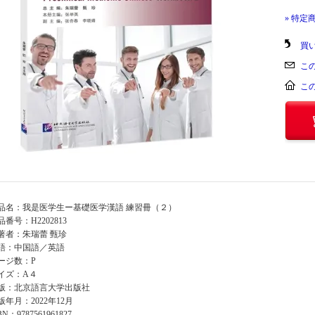
» 特定
買
こ
こ
品名：我是医学生ー基礎医学漢語 練習冊（２）
品番号：H2202813
著者：朱瑞蕾 甄珍
語：中国語／英語
ージ数：P
イズ：A４
版：北京語言大学出版社
版年月：2022年12月
BN：9787561961827