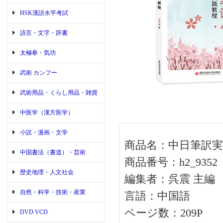
HSK漢語水平考試
語言・文字・辞書
太極拳・気功
武術 カンフー
武術用品・くらし用品・雑貨
中医学（漢方医学）
小説・漫画・文学
商品名：中日筆訳実
中国書法（書道）・芸術
商品番号：h2_9352
歴史地理・人文社会
編集者：呉震 主編
自然・科学・技術・産業
言語：中国語
ページ数：209P
DVD VCD