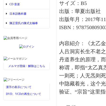
サイズ：B5
CD 音楽
出版：華夏出版社
日本語教科書
出版年月：2017年1
陳正雷氏の陳式太極拳
ISBN：97875080930
内容紹介：《太乙金
人吕洞宾长生不老之
丹道养生的原理，而
メルマガ登録・解除はこちら
称谓，即指“太乙真
一则死；人无炁则死
中隐藏着光，这个光
漢字の表示について
验证、“宗旨”这里
DVD、VCDの再生について