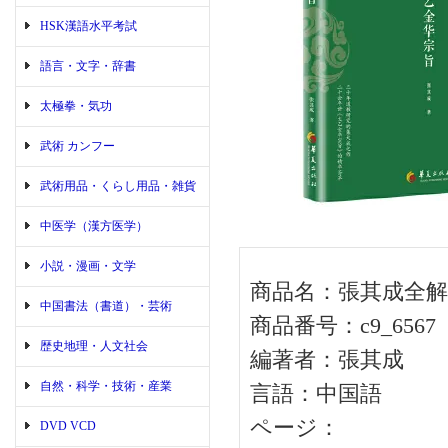
HSK漢語水平考試
語言・文字・辞書
太極拳・気功
武術 カンフー
武術用品・くらし用品・雑貨
中医学（漢方医学）
小説・漫画・文学
商品名：張其成全解
中国書法（書道）・芸術
商品番号：c9_6567
歴史地理・人文社会
編著者：張其成
自然・科学・技術・産業
言語：中国語
ページ：
DVD VCD