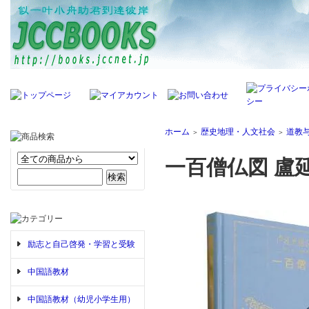
ホーム
歴史地理・人文社会
道教
＞
＞
一百僧仏図 盧
励志と自己啓発・学習と受験
中国語教材
中国語教材（幼児小学生用）