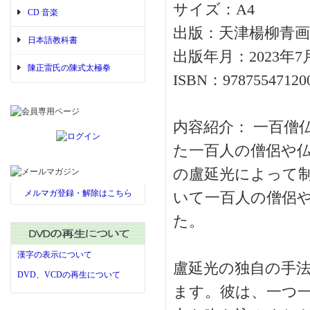
サイズ：A4
CD 音楽
出版：天津楊柳青画
日本語教科書
出版年月：2023年7
陳正雷氏の陳式太極拳
ISBN：97875547120
内容紹介： 一百僧
た一百人の僧侶や仏
の盧延光によって
メルマガ登録・解除はこちら
いて一百人の僧侶
た。
漢字の表示について
盧延光の独自の手
DVD、VCDの再生について
ます。彼は、一つ