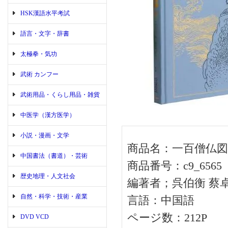
HSK漢語水平考試
語言・文字・辞書
太極拳・気功
武術 カンフー
武術用品・くらし用品・雑貨
中医学（漢方医学）
小説・漫画・文学
商品名：一百僧仏図
中国書法（書道）・芸術
商品番号：c9_6565
歴史地理・人文社会
編著者；呉伯衡 蔡卓
自然・科学・技術・産業
言語：中国語
ページ数：212P
DVD VCD