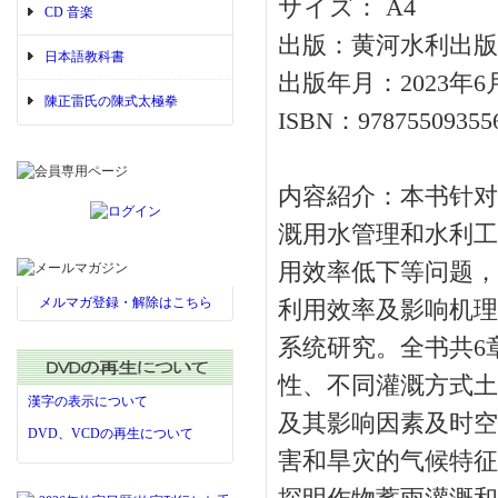
サイズ： A4
CD 音楽
出版：黄河水利出版
日本語教科書
出版年月：2023年6
陳正雷氏の陳式太極拳
ISBN：97875509355
内容紹介：本书针对
溉用水管理和水利工
用效率低下等问题，
メルマガ登録・解除はこちら
利用效率及影响机理
系统研究。全书共6
性、不同灌溉方式土
漢字の表示について
及其影响因素及时空
DVD、VCDの再生について
害和旱灾的气候特征