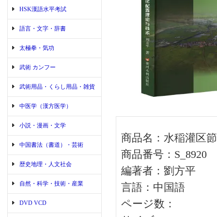
HSK漢語水平考試
語言・文字・辞書
太極拳・気功
武術 カンフー
武術用品・くらし用品・雑貨
中医学（漢方医学）
小説・漫画・文学
商品名：水稲灌区
中国書法（書道）・芸術
商品番号：S_8920
歴史地理・人文社会
編著者：劉方平
自然・科学・技術・産業
言語：中国語
ページ数：
DVD VCD