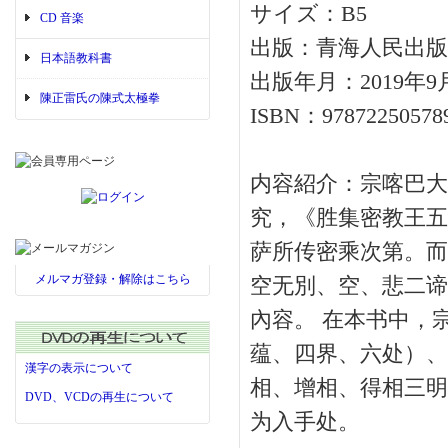
サイズ：B5
CD 音楽
出版：青海人民出版
日本語教科書
出版年月：2019年9
陳正雷氏の陳式太極拳
ISBN：97872250578
内容紹介：宗喀巴大
究，《胜集密教王五
萨所传密乘次第。而
メルマガ登録・解除はこちら
空无別、空、悲二谛
內容。 在本书中，
蕴、四界、六处）、
漢字の表示について
相、增相、得相三明
DVD、VCDの再生について
为入手处。