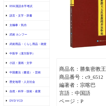
HSK漢語水平考試
語言・文字・辞書
太極拳・気功
武術 カンフー
武術用品・くらし用品・雑貨
中医学（漢方医学）
小説・漫画・文学
商品名：勝集密教王
中国書法（書道）・芸術
商品番号：c9_6512
歴史地理・人文社会
編著者：宗喀巴
自然・科学・技術・産業
言語：中国語
ページ：P
DVD VCD