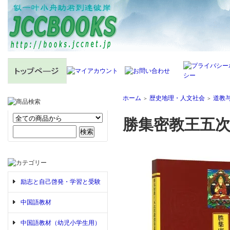
ホーム
歴史地理・人文社会
道教
＞
＞
勝集密教王五次
励志と自己啓発・学習と受験
中国語教材
中国語教材（幼児小学生用）