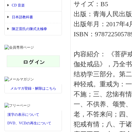
サイズ：B5
CD 音楽
出版：青海人民出版
日本語教科書
出版年月：2017年4
陳正雷氏の陳式太極拳
ISBN：97872250578
内容紹介： 《菩萨
伽处戒品》，乃全书
结劝学三部分。第二
种轻戒。重戒为：一
メルマガ登録・解除はこちら
不施；三、忿恼有情
一、不供养、颂赞、
老，不答来问；四、
漢字の表示について
犯戒有情；八、于诸
DVD、VCDの再生について