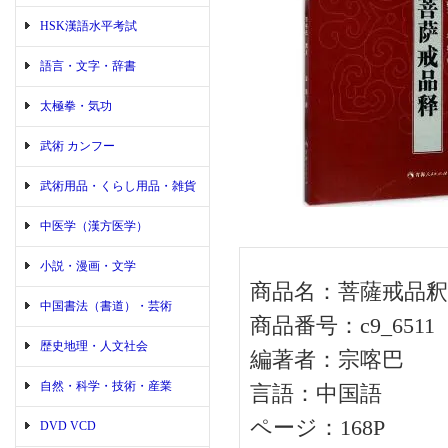
HSK漢語水平考試
語言・文字・辞書
太極拳・気功
武術 カンフー
武術用品・くらし用品・雑貨
中医学（漢方医学）
小説・漫画・文学
商品名：菩薩戒品釈
中国書法（書道）・芸術
商品番号：c9_6511
歴史地理・人文社会
編著者：宗喀巴
自然・科学・技術・産業
言語：中国語
ページ：168P
DVD VCD