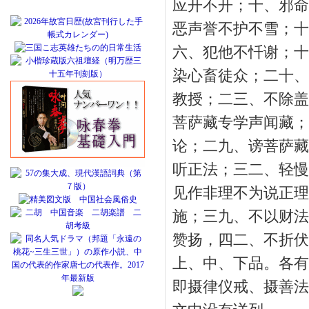
应开不开；十、邪命
恶声誉不护不雪；十
六、犯他不忏谢；十
染心畜徒众；二十、
教授；二三、不除盖
菩萨藏专学声闻藏；
论；二九、谤菩萨藏
听正法；三二、轻慢
见作非理不为说正理
施；三九、不以财法
赞扬，四二、不折伏
上、中、下品。各有
即摄律仪戒、摄善法