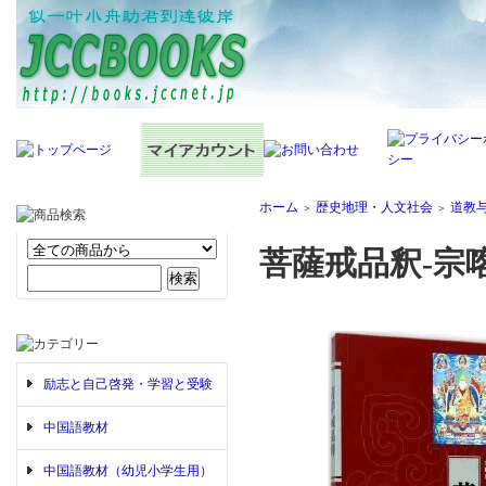
ホーム
歴史地理・人文社会
道教
＞
＞
菩薩戒品釈-宗
励志と自己啓発・学習と受験
中国語教材
中国語教材（幼児小学生用）