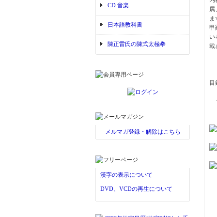
内
CD 音楽
属
ま
日本語教科書
甲
い
陳正雷氏の陳式太極拳
載
目
龟
メルマガ登録・解除はこちら
漢字の表示について
DVD、VCDの再生について