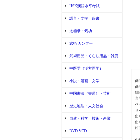
HSK漢語水平考試
語言・文字・辞書
太極拳・気功
武術 カンフー
武術用品・くらし用品・雑貨
中医学（漢方医学）
商
小説・漫画・文学
商
編
中国書法（書道）・芸術
言
ペ
歴史地理・人文社会
サ
出
自然・科学・技術・産業
出
IS
DVD VCD