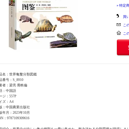
» 特定
買
こ
こ
品名：世界亀鳖分類図鑑
品番号：S_8910
著者：梁亮 喬軼倫
語：中国語
ージ：557P
イズ：A4
版：中国農業出版社
版年月：2023年10月
BN：9787109309616