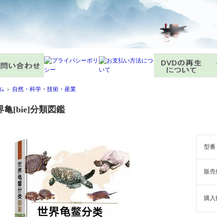
ム
自然・科学・技術・産業
＞
亀[bie]分類図鑑
型番
販売
購入