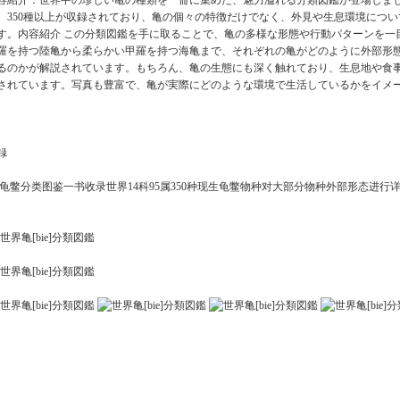
容紹介：世界中の珍しい亀の種類を一冊に集めた、魅力溢れる分類図鑑が登場しました
、350種以上が収録されており、亀の個々の特徴だけでなく、外見や生息環境につ
す。内容紹介 この分類図鑑を手に取ることで、亀の多様な形態や行動パターンを一
羅を持つ陸亀から柔らかい甲羅を持つ海亀まで、それぞれの亀がどのように外部形
るのかが解説されています。もちろん、亀の生態にも深く触れており、生息地や食
されています。写真も豊富で、亀が実際にどのような環境で生活しているかをイメ
録
鳖分类图鉴一书收录世界14科95属350种现生龟鳖物种对大部分物种外部形态进行