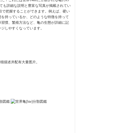
！これには世界14科に分類される亀の95
いても詳細な説明と豊富な写真が掲載されてい
目で把握することができます。例えば、硬い
態を持っているか、どのような特徴を持って
事習慣、繁殖方法など、亀の生態が詳細に記
ージしやすくなっています。
详细描述并配有大量图片。