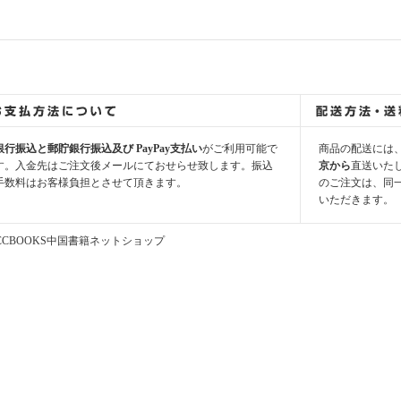
銀行振込と郵貯銀行振込及び PayPay支払い
がご利用可能で
商品の配送には
す。入金先はご注文後メールにておせらせ致します。振込
京から
直送いた
手数料はお客様負担とさせて頂きます。
のご注文は、同
いただきます。