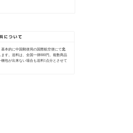
、基本的に中国郵便局の国際航空便にて
北
します。送料は、全国一律880円。複数商品
一梱包が出来ない場合も送料1点分とさせて