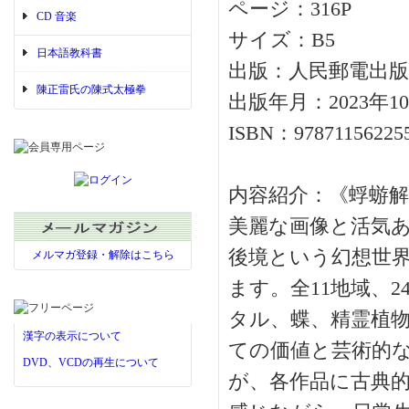
ページ：316P
CD 音楽
サイズ：B5
日本語教科書
出版：人民郵電出版
陳正雷氏の陳式太極拳
出版年月：2023年1
ISBN：97871156225
内容紹介：《蜉蝣解
美麗な画像と活気
後境という幻想世
メルマガ登録・解除はこちら
ます。全11地域、
タル、蝶、精霊植
漢字の表示について
ての価値と芸術的
DVD、VCDの再生について
が、各作品に古典