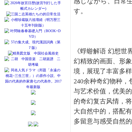
感じながら、日常
す。
《蜉蝣解语 幻想世
幻精致的画面、形象
境，展现了丰富多样
240余种奇幻物种
与艺术价值，优美的
的奇幻复古风情，将
大自然中的，搭配有
多留意与感受自然的