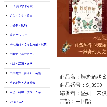
HSK漢語水平考試
語言・文字・辞書
太極拳・気功
武術 カンフー
武術用品・くらし用品・雑貨
中医学（漢方医学）
小説・漫画・文学
中国書法（書道）・芸術
商品名：蜉蝣解語 
歴史地理・人文社会
商品番号：S_8900
編著者：盛妍 朱俊
自然・科学・技術・産業
言語：中国語
DVD VCD