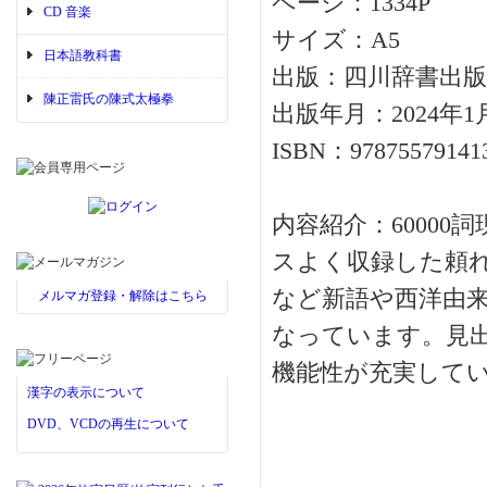
ページ：1334P
CD 音楽
サイズ：A5
日本語教科書
出版：四川辞書出版
陳正雷氏の陳式太極拳
出版年月：2024年1
ISBN：97875579141
内容紹介：6000
スよく収録した頼れ
など新語や西洋由
メルマガ登録・解除はこちら
なっています。見
機能性が充実して
漢字の表示について
DVD、VCDの再生について