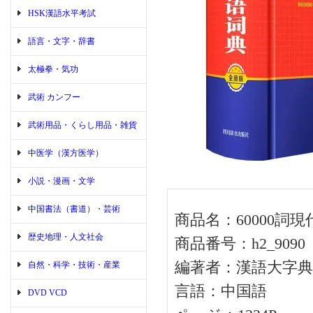
HSK漢語水平考試
語言・文字・辞書
太極拳・気功
武術 カンフー
武術用品・くらし用品・雑貨
中医学（漢方医学）
小説・漫画・文学
中国書法（書道）・芸術
商品名：60000詞現
歴史地理・人文社会
商品番号：h2_9090
編著者：漢語大字典
自然・科学・技術・産業
言語：中国語
DVD VCD