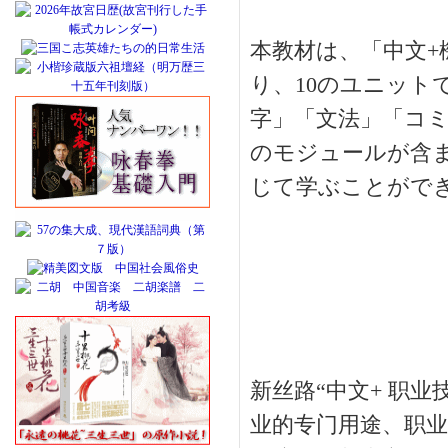
本教材は、「中文
り、10のユニット
字」「文法」「コ
のモジュールが含
じて学ぶことがで
新丝路“中文+ 职
业的专门用途、职业