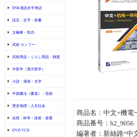
HSK漢語水平考試
語言・文字・辞書
太極拳・気功
武術 カンフー
武術用品・くらし用品・雑貨
中医学（漢方医学）
小説・漫画・文学
中国書法（書道）・芸術
歴史地理・人文社会
商品名：中文+機電一
自然・科学・技術・産業
商品番号：h2_9056
DVD VCD
編著者：新絲路“中