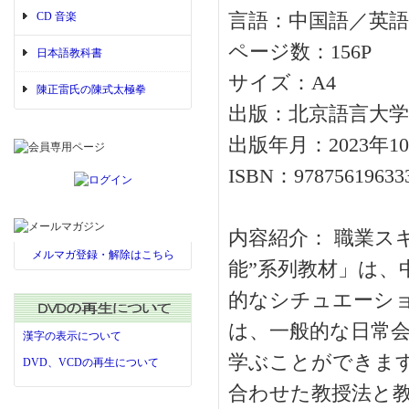
CD 音楽
言語：中国語／英語
ページ数：156P
日本語教科書
サイズ：A4
陳正雷氏の陳式太極拳
出版：北京語言大学
出版年月：2023年1
ISBN：97875619633
内容紹介： 職業ス
メルマガ登録・解除はこちら
能”系列教材」は、
的なシチュエーシ
は、一般的な日常
漢字の表示について
学ぶことができま
DVD、VCDの再生について
合わせた教授法と