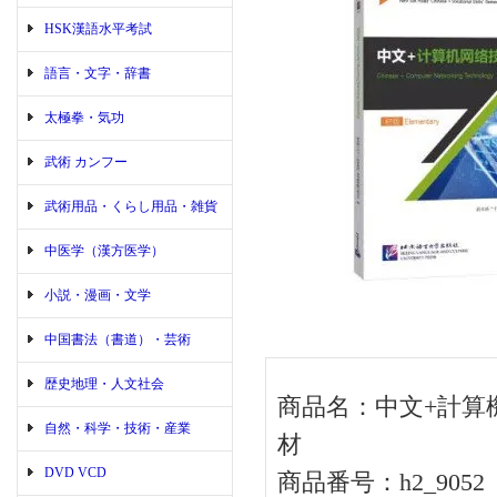
HSK漢語水平考試
語言・文字・辞書
太極拳・気功
武術 カンフー
武術用品・くらし用品・雑貨
中医学（漢方医学）
小説・漫画・文学
中国書法（書道）・芸術
歴史地理・人文社会
商品名：中文+計算
自然・科学・技術・産業
材
DVD VCD
商品番号：h2_9052