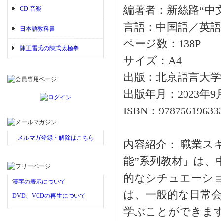
編著者：新絲路“中
CD 音楽
言語：中国語／英語
日本語教科書
ページ数：138P
陳正雷氏の陳式太極拳
サイズ：A4
出版：北京語言大学
出版年月：2023年9
ISBN：97875619633
メルマガ登録・解除はこちら
内容紹介： 職業ス
能”系列教材」は、
的なシチュエーシ
漢字の表示について
は、一般的な日常
DVD、VCDの再生について
学ぶことができま