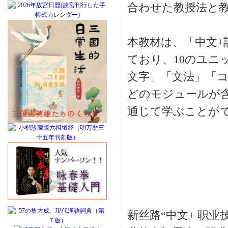
合わせた教授法と
本教材は、「中文+
ており、10のユニ
文字」「文法」「
どのモジュールが
通じて学ぶことが
新丝路“中文+ 职