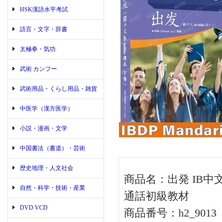
HSK漢語水平考試
語言・文字・辞書
太極拳・気功
武術 カンフー
武術用品・くらし用品・雑貨
中医学（漢方医学）
小説・漫画・文学
中国書法（書道）・芸術
歴史地理・人文社会
商品名：出発 IB中文
自然・科学・技術・産業
通話初級教材
DVD VCD
商品番号：h2_9013