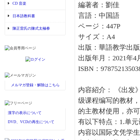
CD 音楽
編著者：劉佳
言語：中国語
日本語教科書
ページ：447P
陳正雷氏の陳式太極拳
サイズ：A4
出版：華語教学出版
出版年月：2021年4
ISBN：97875213503
メルマガ登録・解除はこちら
内容紹介： 《出发
级课程编写的教材，同时也
的主教材使用，亦可
漢字の表示について
有以下特点：1.单
DVD、VCDの再生について
内容以国际文凭学生