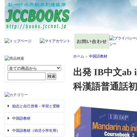
ホーム
中国語教材
＞
出発 IB中文ab
科漢語普通話
励志と自己啓発・学習と受験
中国語教材
中国語教材（幼児小学生用）