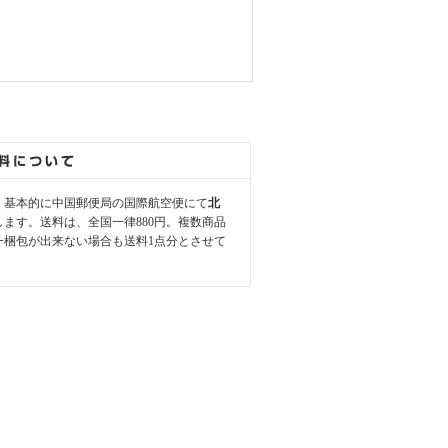
、基本的に中国郵便局の国際航空便にて
北
します。送料は、全国一律880円。複数商品
一梱包が出来ない場合も送料1点分とさせて