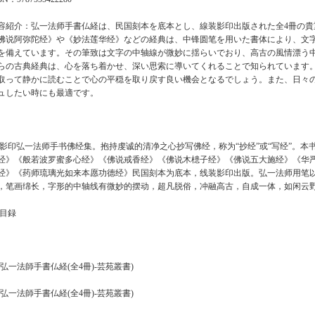
容紹介：弘一法师手書仏経は、民国刻本を底本とし、線装影印出版された全4冊の
佛说阿弥陀经》や《妙法莲华经》などの経典は、中锋圆笔を用いた書体により、文
を備えています。その筆致は文字の中轴線が微妙に揺らいでおり、高古の風情漂う中
らの古典経典は、心を落ち着かせ、深い思索に導いてくれることで知られています
取って静かに読むことで心の平穏を取り戻す良い機会となるでしょう。また、日々
ュしたい時にも最適です。
印弘一法师手书佛经集。抱持虔诚的清净之心抄写佛经，称为“抄经”或“写经”。本
经》《般若波罗蜜多心经》《佛说戒香经》《佛说木槵子经》《佛说五大施经》《华
经》《药师琉璃光如来本愿功德经》民国刻本为底本，线装影印出版。弘一法师用笔
，笔画绵长，字形的中轴线有微妙的摆动，超凡脱俗，冲融高古，自成一体，如闲云
目録