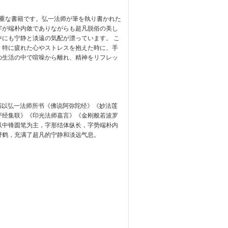
貴重な書籍です。弘一法师が筆を執り書かれた
字が端朴内敛でありながらも超凡脱俗の美し
にも宁静と淡遠の気配が漂っています。 こ
。特に疲れた心やストレスを抱えた時に、手
の生活の中で喧噪から離れ、精神をリフレッ
书以弘一法师所书《佛说阿弥陀经》《妙法莲
严经集联》《印光法师嘉言》《金刚般若波罗
以中锋圆笔为主，字形结体纵长，字势端朴内
野鹤，充满了超凡的宁静和淡远气息。