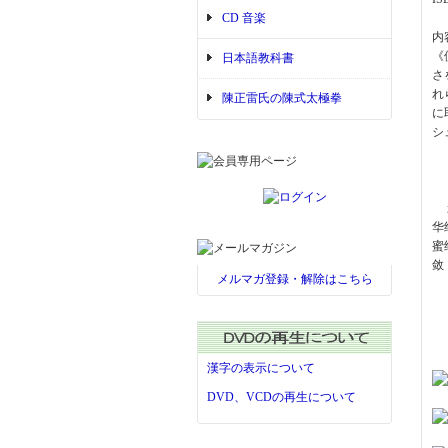
CD 音楽
内
《
日本語教科書
さ
れ
陳正雷氏の陳式太極拳
に
シ
影
华
蜜
敛
メルマガ登録・解除はこちら
漢字の表示について
DVD、VCDの再生について