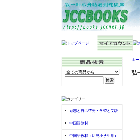
ホー
弘
励志と自己啓発・学習と受験
中国語教材
中国語教材（幼児小学生用）