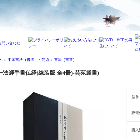
ム
中国書法（書道）・芸術
書法（書道）
＞
＞
一法師手書仏経(線装版 全4冊)-芸苑叢書)
型番
販売
購入