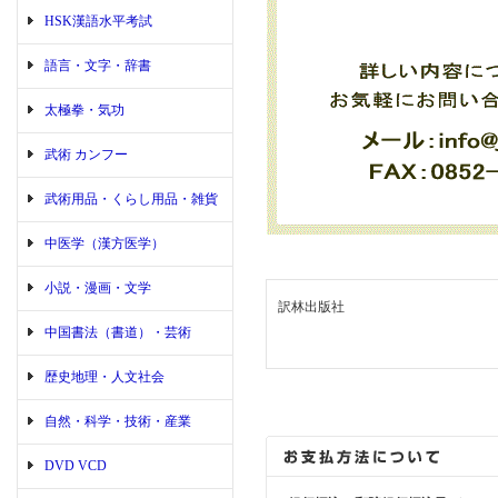
HSK漢語水平考試
語言・文字・辞書
太極拳・気功
武術 カンフー
武術用品・くらし用品・雑貨
中医学（漢方医学）
小説・漫画・文学
訳林出版社
中国書法（書道）・芸術
歴史地理・人文社会
自然・科学・技術・産業
DVD VCD