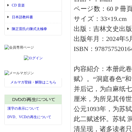
CD 音楽
ページ数：60 P 冊頁
日本語教科書
サイズ：33×19.c
出版：吉林文史出版
陳正雷氏の陳式太極拳
出版年月：2024年5
ISBN：97875752016
内容紹介：本册此卷
赋》。“洞庭春色”
メルマガ登録・解除はこちら
并后记，为白麻纸七纸
厘米，为所见其传世
公元1093年，为
漢字の表示について
DVD、VCDの再生について
此二赋述怀。苏轼 
清呈现，诸多读者只