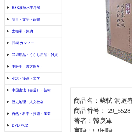
HSK漢語水平考試
語言・文字・辞書
太極拳・気功
武術 カンフー
武術用品・くらし用品・雑貨
中医学（漢方医学）
小説・漫画・文学
中国書法（書道）・芸術
商品名：蘇軾 洞庭春
歴史地理・人文社会
商品番号：j29_5528
自然・科学・技術・産業
著者：韓戾軍
DVD VCD
言語：中国語