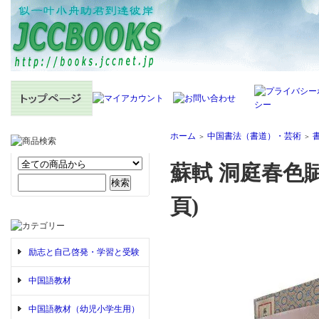
ホーム
中国書法（書道）・芸術
＞
＞
蘇軾 洞庭春色
頁)
励志と自己啓発・学習と受験
中国語教材
中国語教材（幼児小学生用）