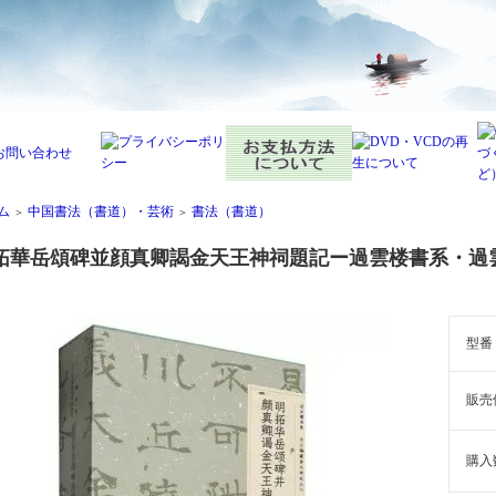
ム
中国書法（書道）・芸術
書法（書道）
＞
＞
拓華岳頌碑並顔真卿謁金天王神祠題記ー過雲楼書系・過
型番
販売
購入