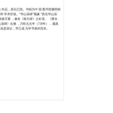
法 作品，原石已毁。书稿为中 国 图书馆藏明精
 学术价值。“华山庙碑”额篆 “西岳华山庙
法整肃庄重 ，兼有《衡方碑》之朴茂、 《曹全
庙碑》右侧 ，乃乾元元年（758年）， 颜真
。虽是游记，早已成 为学书者的范本。