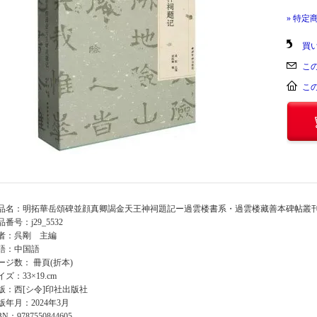
» 特定
買
こ
こ
品名：明拓華岳頌碑並顔真卿謁金天王神祠題記ー過雲楼書系・過雲楼藏善本碑帖叢
品番号：j29_5532
者：呉剛 主編
語：中国語
ージ数： 冊頁(折本)
イズ：33×19.cm
版：西[シ令]印社出版社
版年月：2024年3月
BN：9787550844605