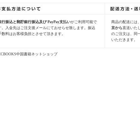
銀行振込と郵貯銀行振込及び PayPay支払い
がご利用可能で
商品の配送には
す。入金先はご注文後メールにておせらせ致します。振込
京から
直送いた
手数料はお客様負担とさせて頂きます。
のご注文は、同
いただきます。