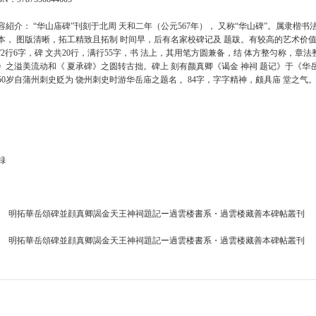
容紹介： “华山庙碑”刊刻于北周 天和二年（公元567年）， 又称“华山碑”。属隶楷书
本， 图版清晰，拓工精致且拓制 时间早，后有名家校碑记及 题跋。有较高的艺术价值和
”2行6字，碑 文共20行，满行55字，书 法上，其用笔方圆兼备，结 体方整匀称，章
》之溢美流动和《 夏承碑》之圆转古拙。碑上 刻有颜真卿《谒金 神祠 题记》于《华岳
50岁自蒲州刺史贬为 饶州刺史时游华岳庙之题名 。84字，字字精神，颇具庙 堂之气
録