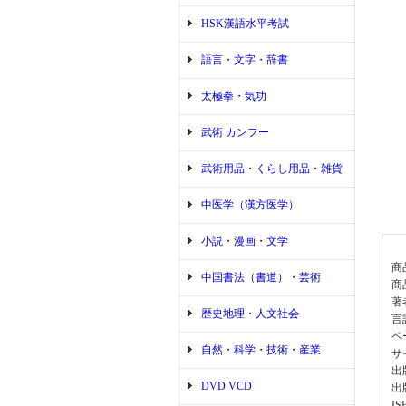
HSK漢語水平考試
語言・文字・辞書
太極拳・気功
武術 カンフー
武術用品・くらし用品・雑貨
中医学（漢方医学）
小説・漫画・文学
商
中国書法（書道）・芸術
商
著
歴史地理・人文社会
言
ペ
自然・科学・技術・産業
サ
出
DVD VCD
出
IS