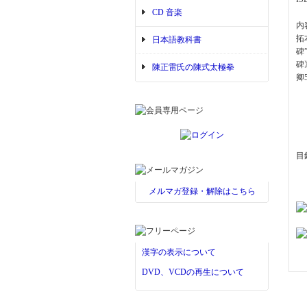
CD 音楽
内
拓
日本語教科書
碑
碑
陳正雷氏の陳式太極拳
卿
目
メルマガ登録・解除はこちら
漢字の表示について
DVD、VCDの再生について