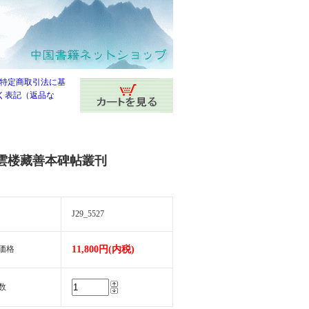
雲楼藏善本碑帖叢刊
J29_5527
価格
11,800円(内税)
数