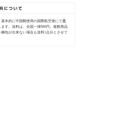
、基本的に中国郵便局の国際航空便にて
北
します。送料は、全国一律880円。複数商品
一梱包が出来ない場合も送料1点分とさせて