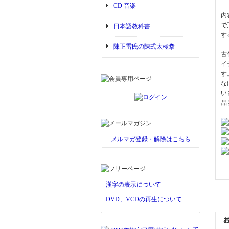
CD 音楽
内
で
日本語教科書
す
陳正雷氏の陳式太極拳
古
イ
す
な
い
品
メルマガ登録・解除はこちら
漢字の表示について
DVD、VCDの再生について