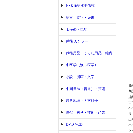
HSK漢語水平考試
語言・文字・辞書
太極拳・気功
武術 カンフー
武術用品・くらし用品・雑貨
中医学（漢方医学）
小説・漫画・文学
商
中国書法（書道）・芸術
商
編
歴史地理・人文社会
言
ペ
自然・科学・技術・産業
サ
出
DVD VCD
出
IS