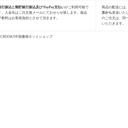
銀行振込と郵貯銀行振込及び PayPay支払い
がご利用可能で
商品の配送には
す。入金先はご注文後メールにておせらせ致します。振込
京から
直送いた
手数料はお客様負担とさせて頂きます。
のご注文は、同
いただきます。