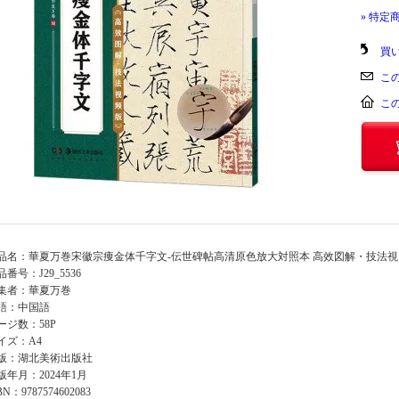
» 特定
買
こ
こ
品名：華夏万巻宋徽宗痩金体千字文-伝世碑帖高清原色放大対照本 高效図解・技法
品番号：J29_5536
集者：華夏万巻
語：中国語
ージ数：58P
イズ：A4
版：湖北美術出版社
版年月：2024年1月
BN：9787574602083