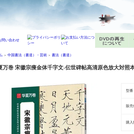
ム
中国書法（書道）・芸術
書法（書道）
＞
＞
夏万巻 宋徽宗痩金体千字文-伝世碑帖高清原色放大対照
型番
販売
購入