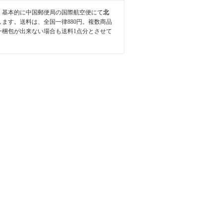
、基本的に中国郵便局の国際航空便にて
北
します。送料は、全国一律880円。複数商品
一梱包が出来ない場合も送料1点分とさせて