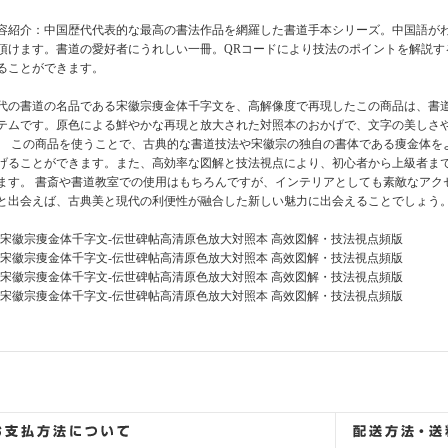
容紹介：中国歴代代表的な最高の書法作品を網羅した書道手本シリーズ。中国語が
頂けます。書道の愛好者にうれしい一冊。QRコードにより技法のポイントを解説す
ることができます。
代の書道の名品である宋徽宗痩金体千字文を、高解像度で再現したこの商品は、書
テムです。原色による鮮やかな再現と放大された対照本のおかげで、文字の美しさ
。 この商品を使うことで、古典的な書道技法や宋徽宗の独自の書体である痩金体を
げることができます。また、高効率な図解と技法視点により、初心者から上級者ま
ます。 書斎や書道教室での使用はもちろんですが、インテリアとしても素敵なアク
と出会えば、古典美と現代の利便性が融合した新しい魅力に出会えることでしょう