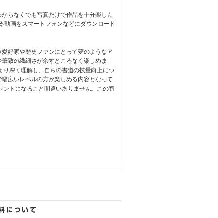
わからなくでも写真だけで作品を十分楽しん
る動画をスマートフォンなどにダウンロード
道愛好家や歴史ファンにとって夢のようなア
や筆致の繊細さが余すところなく楽しめま
より深く理解し、自らの書道の技量向上につ
で幅広いレベルの方が楽しめる内容となって
セントになること間違いありません。この商
。