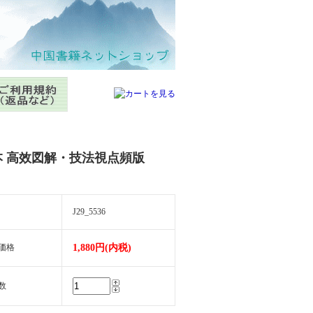
本 高效図解・技法視点頻版
J29_5536
価格
1,880円(内税)
数