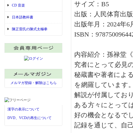
サイズ：B5
CD 音楽
出版：人民体育出版
日本語教科書
出版年月：2024年6
陳正雷氏の陳式太極拳
ISBN：97875009644
内容紹介：孫禄堂
究者にとって必見
秘蔵書や著者による
メルマガ登録・解除はこちら
を網羅しています
解説が付属しており
ある方々にとって
漢字の表示について
好の機会となるで
DVD、VCDの再生について
記録を通じて、自