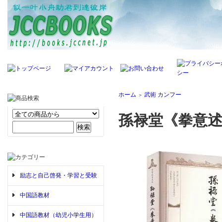
ホーム
武術 カンフー
＞
孫禄堂《拳意
励志と自己啓発・学習と受験
中国語教材
中国語教材（幼児小学生用）