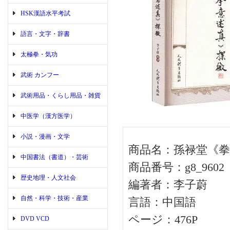
HSK漢語水平考試
語言・文字・辞書
太極拳・気功
武術 カンフー
武術用品・くらし用品・雑貨
中医学（漢方医学）
小説・漫画・文学
商品名：孫禄堂《拳
中国書法（書道）・芸術
商品番号：g8_9602
歴史地理・人文社会
編著者：李子蔚
自然・科学・技術・産業
言語：中国語
ページ：476P
DVD VCD