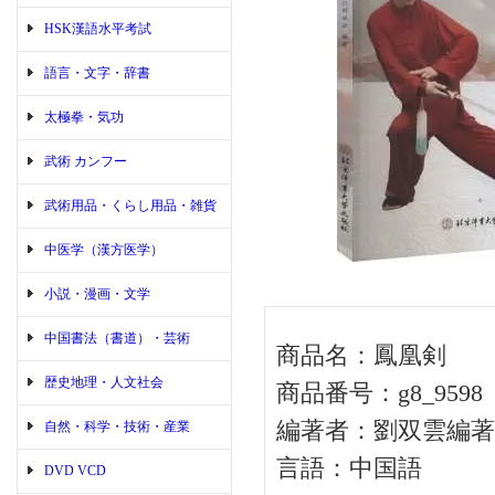
HSK漢語水平考試
語言・文字・辞書
太極拳・気功
武術 カンフー
武術用品・くらし用品・雑貨
中医学（漢方医学）
小説・漫画・文学
中国書法（書道）・芸術
商品名：鳳凰剣
歴史地理・人文社会
商品番号：g8_9598
編著者：劉双雲編著
自然・科学・技術・産業
言語：中国語
DVD VCD