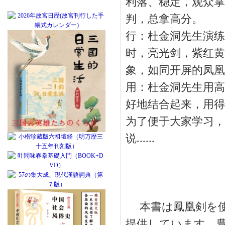
利落、稳定，观众掌
判，总拿高分。
行：杜金洞先生演练
时，亮光剑，紫红黄
象，如同开屏的凤凰
用：杜金洞先生用高
好地结合起来，用得
为了便于大家学习，
说......
本書は鳳凰剣を使
提供しています。