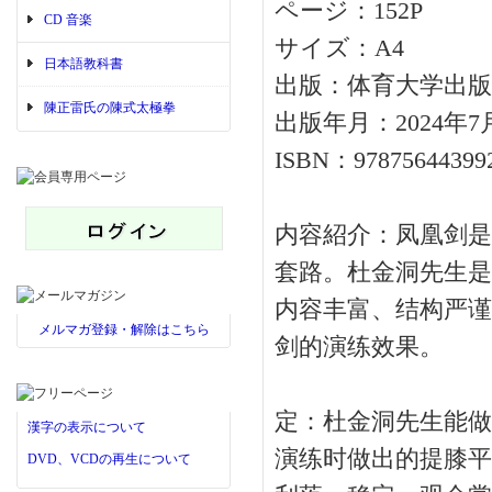
ページ：152P
CD 音楽
サイズ：A4
日本語教科書
出版：体育大学出版
陳正雷氏の陳式太極拳
出版年月：2024年7
ISBN：97875644399
内容紹介：凤凰剑是
套路。杜金洞先生是
内容丰富、结构严谨
メルマガ登録・解除はこちら
剑的演练效果。
定：杜金洞先生能做
漢字の表示について
演练时做出的提膝平
DVD、VCDの再生について