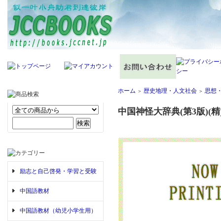
ホーム
歴史地理・人文社会
思想
＞
＞
中国神怪大辞典(第3版)(精
励志と自己啓発・学習と受験
中国語教材
中国語教材（幼児小学生用）