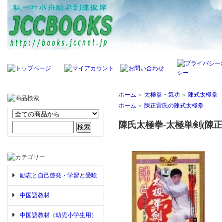
ホーム
太極拳・気功
陳式太極拳
＞
＞
ホーム
陳正雷氏の陳式太極拳
＞
陳氏太極拳-太極単剣(陳正
励志と自己啓発・学習と受験
中国語教材
中国語教材（幼児小学生用）