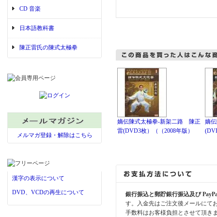
CD 音楽
日本語教科書
陳正雷氏の陳式太極拳
嫡伝陳式太極拳-新架二路 陳正
嫡伝
雷(DVD3枚）（（2008年版）
(D
メルマガ登録・解除はこちら
漢字の表示について
DVD、VCDの再生について
銀行振込と郵貯銀行振込及び PayP
す。入金先はご注文後メールにて
手数料はお客様負担とさせて頂き