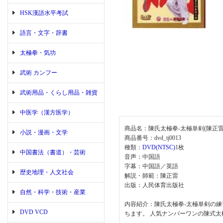
HSK漢語水平考試
語言・文字・辞書
太極拳・気功
武術 カンフー
武術用品・くらし用品・雑貨
中医学（漢方医学）
商品名：陳氏太極拳-太極単剣(陳正雷
小説・漫画・文学
商品番号：dvd_tj0013
種類：
DVD(NTSC)
1枚
中国書法（書道）・芸術
音声：中国語
字幕：中国語／英語
歴史地理・人文社会
解説・師範：陳正雷
出版：人民体育出版社
自然・科学・技術・産業
内容紹介：陳氏太極拳-太極単剣の
DVD VCD
ちます。 人気ナンバーワンの陳式太