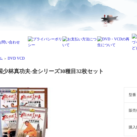
ム
DVD VCD
＞
国少林真功夫-全シリーズ30種目32枚セット
型番
販売
購入