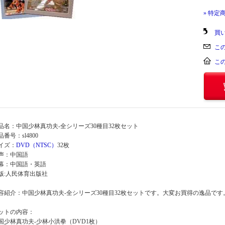
» 特定
買
こ
こ
品名：中国少林真功夫-全シリーズ30種目32枚セット
品番号：sl4800
イズ：
DVD（NTSC）
32枚
声：中国語
幕：中国語・英語
版:人民体育出版社
容紹介：中国少林真功夫-全シリーズ30種目32枚セットです。大変お買得の逸品です
ットの内容：
国少林真功夫-少林小洪拳（DVD1枚）