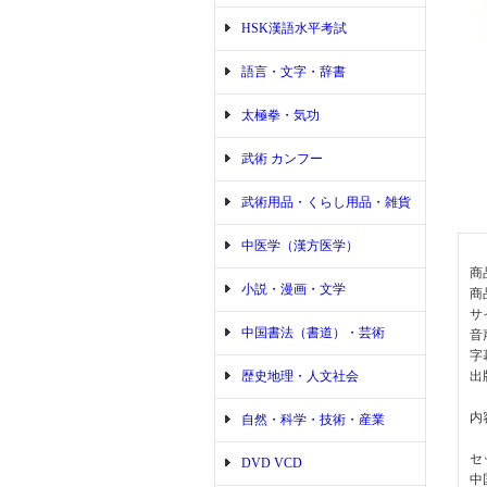
HSK漢語水平考試
語言・文字・辞書
太極拳・気功
武術 カンフー
武術用品・くらし用品・雑貨
中医学（漢方医学）
商
小説・漫画・文学
商
サ
中国書法（書道）・芸術
音
字
歴史地理・人文社会
出
内
自然・科学・技術・産業
セ
DVD VCD
中