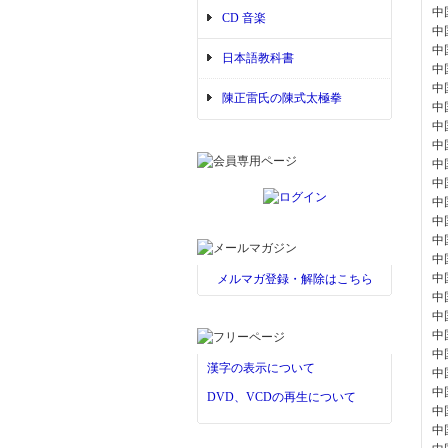
中
CD 音楽
中
中
日本語教科書
中
中
陳正雷氏の陳式太極拳
中
中
中
中
中
中
中
中
中
中
メルマガ登録・解除はこちら
中
中
中
中
漢字の表示について
中
中
DVD、VCDの再生について
中
中