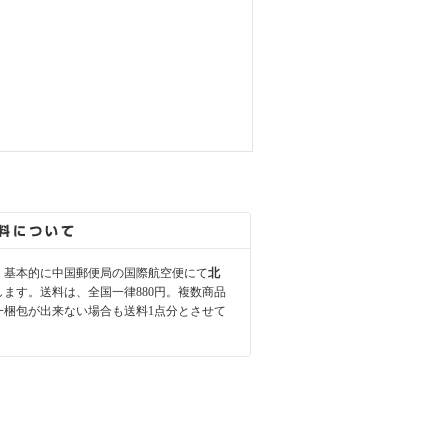
、基本的に中国郵便局の国際航空便にて
北
します。送料は、全国一律880円。複数商品
一梱包が出来ない場合も送料1点分とさせて