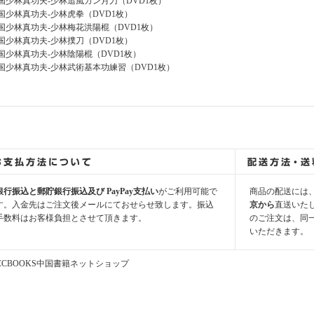
国少林真功夫-少林追風カン月刀（DVD1枚）
国少林真功夫-少林虎拳（DVD1枚）
国少林真功夫-少林梅花洪陽棍（DVD1枚）
国少林真功夫-少林撲刀（DVD1枚）
国少林真功夫-少林陰陽棍（DVD1枚）
国少林真功夫-少林武術基本功練習（DVD1枚）
銀行振込と郵貯銀行振込及び PayPay支払い
がご利用可能で
商品の配送には
す。入金先はご注文後メールにておせらせ致します。振込
京から
直送いた
手数料はお客様負担とさせて頂きます。
のご注文は、同
いただきます。