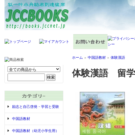
ホーム
中国語教材
体験漢語
＞
＞
体験漢語 留学
励志と自己啓発・学習と受験
中国語教材
中国語教材（幼児小学生用）