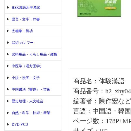
HSK漢語水平考試
語言・文字・辞書
太極拳・気功
武術 カンフー
武術用品・くらし用品・雑貨
中医学（漢方医学）
小説・漫画・文学
商品名：体験漢語 
中国書法（書道）・芸術
商品番号：h2_xhy04
編著者：陳作宏な
歴史地理・人文社会
言語：中国語・韓国
自然・科学・技術・産業
ページ数：178P+M
DVD VCD