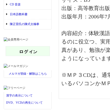
サイズ：B5
CD 音楽
出版：高等教育出版
日本語教科書
出版年月：2006年7
陳正雷氏の陳式太極拳
内容紹介：体験漢
るのに役立つ、実
真があり、勉強が楽
ようになっています
メルマガ登録・解除はこちら
※ＭＰ３CDは、
いるパソコンかＭ
漢字の表示について
DVD、VCDの再生について