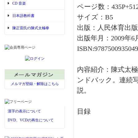
CD 音楽
ページ数：435P+51
日本語教科書
サイズ：B5
出版：人民体育出版
陳正雷氏の陳式太極拳
出版年月：2009年6
ISBN:978750093504
内容紹介：陳式太
ンドバック。連続
メルマガ登録・解除はこちら
説。
目録
漢字の表示について
DVD、VCDの再生について