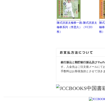
陳式洪派太極拳一路-陳式洪派太
陳式
極拳系列（李恩久）（VCD3
極拳
枚）
枚）
銀行振込と郵貯銀行振込及び PayP
す。入金先はご注文後メールにて
手数料はお客様負担とさせて頂き