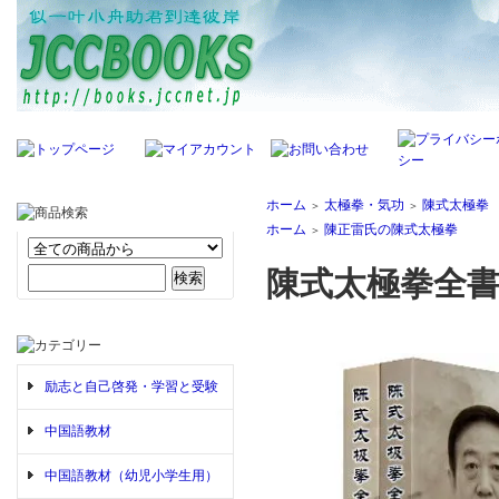
ホーム
太極拳・気功
陳式太極拳
＞
＞
ホーム
陳正雷氏の陳式太極拳
＞
陳式太極拳全書
励志と自己啓発・学習と受験
中国語教材
中国語教材（幼児小学生用）