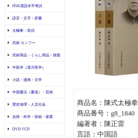
HSK漢語水平考試
語言・文字・辞書
太極拳・気功
武術 カンフー
武術用品・くらし用品・雑貨
中医学（漢方医学）
小説・漫画・文学
中国書法（書道）・芸術
商品名：陳式太極拳
歴史地理・人文社会
商品番号：g8_1840
自然・科学・技術・産業
編著者：陳正雷
DVD VCD
言語：中国語