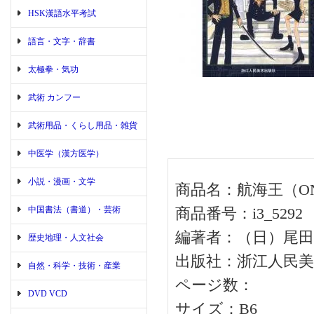
HSK漢語水平考試
語言・文字・辞書
太極拳・気功
武術 カンフー
武術用品・くらし用品・雑貨
中医学（漢方医学）
小説・漫画・文学
商品名：航海王（ONE
中国書法（書道）・芸術
商品番号：i3_5292
編著者：（日）尾田
歴史地理・人文社会
出版社：浙江人民美
自然・科学・技術・産業
ページ数：
DVD VCD
サイズ：B6