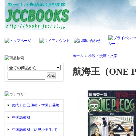
ホーム
小説・漫画・文学
＞
航海王（ONE P
励志と自己啓発・学習と受験
中国語教材
中国語教材（幼児小学生用）