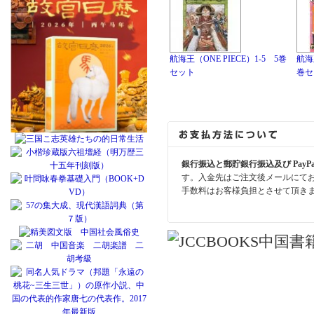
航海王（ONE PIECE）1-5 5巻
航海王
セット
巻セ
銀行振込と郵貯銀行振込及び PayP
す。入金先はご注文後メールにて
手数料はお客様負担とさせて頂き